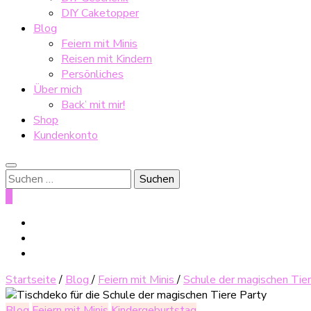
DIY Caketopper
Blog
Feiern mit Minis
Reisen mit Kindern
Persönliches
Über mich
Back’ mit mir!
Shop
Kundenkonto
Suche
nach:
0
Startseite
/
Blog
/
Feiern mit Minis
/
Schule der magischen Tier
Blog
Feiern mit Minis
Kindergeburtstag