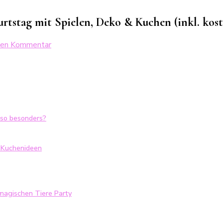
urtstag mit Spielen, Deko & Kuchen (inkl. ko
zu
inen Kommentar
Schule
der
magischen
Tiere
Party:
Kindergeburtstag
 so besonders?
mit
Spielen,
Deko
& Kuchenideen
&
Kuchen
(inkl.
kostenlosen
 magischen Tiere Party
Download)