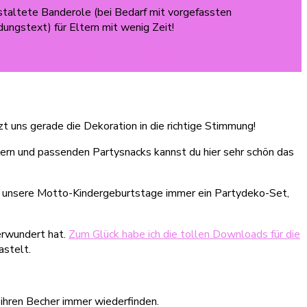
estaltete Banderole (bei Bedarf mit vorgefassten
dungstext) für Eltern mit wenig Zeit!
ir jetzt den Download und spare Zeit!
t uns gerade die Dekoration in die richtige Stimmung!
llern und passenden Partysnacks kannst du hier sehr schön das
für unsere Motto-Kindergeburtstage immer ein Partydeko-Set,
erwundert hat.
Zum Glück habe ich die tollen Downloads für die
stelt.
 ihren Becher immer wiederfinden.