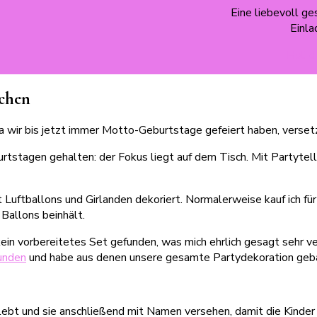
Eine liebevoll g
Einla
Hol’ d
achen
a wir bis jetzt immer Motto-Geburtstage gefeiert haben, versetz
burtstagen gehalten: der Fokus liegt auf dem Tisch. Mit Partyte
t Luftballons und Girlanden dekoriert. Normalerweise kauf ich 
Ballons beinhält.
ein vorbereitetes Set gefunden, was mich ehrlich gesagt sehr v
unden
und habe aus denen unsere gesamte Partydekoration geba
lebt und sie anschließend mit Namen versehen, damit die Kinder