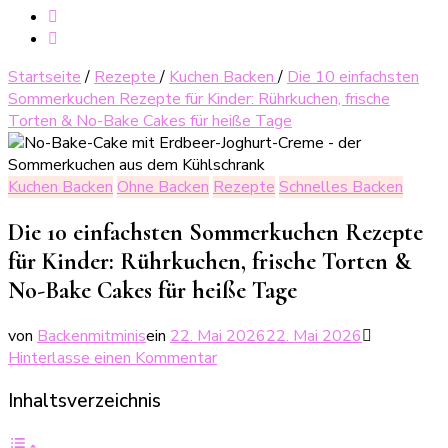
Startseite
/
Rezepte
/
Kuchen Backen
/
Die 10 einfachsten
Sommerkuchen Rezepte für Kinder: Rührkuchen, frische
Torten & No-Bake Cakes für heiße Tage
Kuchen Backen
Ohne Backen
Rezepte
Schnelles Backen
Die 10 einfachsten Sommerkuchen Rezepte
für Kinder: Rührkuchen, frische Torten &
No-Bake Cakes für heiße Tage
von
Backenmitminis
ein
22. Mai 2026
22. Mai 2026
zu
Hinterlasse einen Kommentar
Die
Inhaltsverzeichnis
10
einfachsten
Sommerkuchen