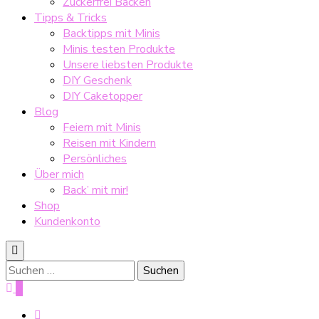
Zuckerfrei Backen
Tipps & Tricks
Backtipps mit Minis
Minis testen Produkte
Unsere liebsten Produkte
DIY Geschenk
DIY Caketopper
Blog
Feiern mit Minis
Reisen mit Kindern
Persönliches
Über mich
Back’ mit mir!
Shop
Kundenkonto
Suche
nach:
0