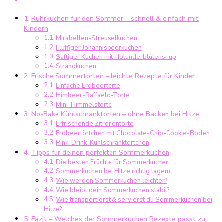
Rezepte
Rührkuchen für den Sommer – schnell & einfach mit
für
Kindern
Kinder:
Mirabellen-Streuselkuchen
Rührkuchen,
Fluffiger Johannisbeerkuchen
frische
Saftiger Kuchen mit Holunderblütensirup
Torten
Strandkuchen
&
Frische Sommertorten – leichte Rezepte für Kinder
No-
Einfache Erdbeertorte
Himbeer-Raffaelo-Torte
Bake
Mini-Himmelstorte
Cakes
No-Bake Kühlschranktorten – ohne Backen bei Hitze
für
Erfrischende Zitronentorte
heiße
Erdbeertörtchen mit Chocolate-Chip-Cookie-Boden
Tage
Pink-Drink-Kühlschranktörtchen
Tipps für deinen perfekten Sommerkuchen
Die besten Früchte für Sommerkuchen
Sommerkuchen bei Hitze richtig lagern
Wie werden Sommerkuchen leichter?
Wie bleibt dein Sommerkuchen stabil?
Wie transportierst & servierst du Sommerkuchen bei
Hitze?
Fazit – Welches der Sommerkuchen Rezepte passt zu