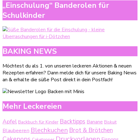
„Einschulung“ Banderolen für
Schulkinder
BAKING NEWS
Möchtest du als 1. von unseren leckeren Aktionen & neuen
Rezepten erfahren? Dann melde dich für unsere Baking News
an & erhalte die süße Post direkt in dein Postfach!
Mehr Leckereien
Backtipps
Apfel
Backbuch für Kinder
Banane
Biskuit
Blechkuchen
Brot & Brötchen
Blaubeeren
Druckvorlagen
Cakepops
Eispops
Caketopper