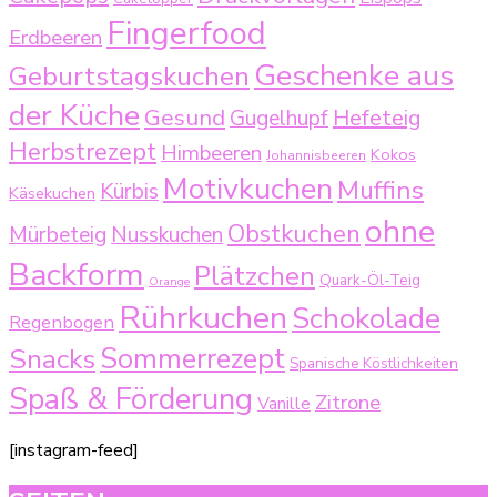
Fingerfood
Erdbeeren
Geschenke aus
Geburtstagskuchen
der Küche
Gesund
Gugelhupf
Hefeteig
Herbstrezept
Himbeeren
Kokos
Johannisbeeren
Motivkuchen
Muffins
Kürbis
Käsekuchen
ohne
Obstkuchen
Mürbeteig
Nusskuchen
Backform
Plätzchen
Quark-Öl-Teig
Orange
Rührkuchen
Schokolade
Regenbogen
Sommerrezept
Snacks
Spanische Köstlichkeiten
Spaß & Förderung
Zitrone
Vanille
[instagram-feed]