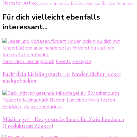
Nächster Artikel
Unsere liebsten Erdbeerkuchen für den Sommer
Für dich vielleicht ebenfalls
interessant...
Back' dein Lieblingsbuch
Events
Rezepte
Back‘ dein Lieblingsbuch – 15 Kinderbücher lecker
nachgebacken
Rezepte
Kleingebäck Backen
Lunchbox
Minis testen
Produkte
Zuckerfrei Backen
Müsliriegel – Der gesunde Snack für Zwischendurch
(Produkttest: Zenker)