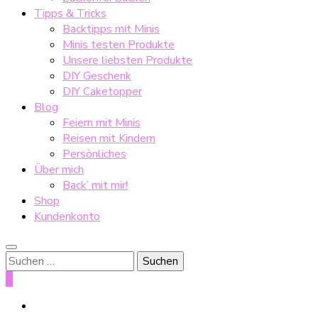
Tipps & Tricks
Backtipps mit Minis
Minis testen Produkte
Unsere liebsten Produkte
DIY Geschenk
DIY Caketopper
Blog
Feiern mit Minis
Reisen mit Kindern
Persönliches
Über mich
Back’ mit mir!
Shop
Kundenkonto
Suche
nach:
0