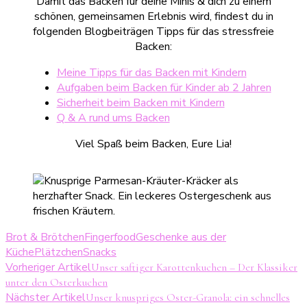
Damit das Backen für deine Minis & dich zu einem
schönen, gemeinsamen Erlebnis wird, findest du in
folgenden Blogbeiträgen Tipps für das stressfreie
Backen:
Meine Tipps für das Backen mit Kindern
Aufgaben beim Backen für Kinder ab 2 Jahren
Sicherheit beim Backen mit Kindern
Q & A rund ums Backen
Viel Spaß beim Backen, Eure Lia!
Brot & Brötchen
Fingerfood
Geschenke aus der
Küche
Plätzchen
Snacks
Beitragsnavigation
Vorheriger Artikel
Unser saftiger Karottenkuchen – Der Klassiker
unter den Osterkuchen
Nächster Artikel
Unser knuspriges Oster-Granola: ein schnelles