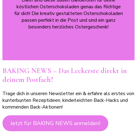
Dann sind diese süßen Banderolen für deine
köstlichen Osterschokoladen genau das Richtige
für dich! Die kreativ gestalteten Osterschokoladen
passen perfekt in die Post und sind ein ganz
besonders herzliches Ostergeschenk!
Mit den Druckvorlagen erlebst du schöne
Bastelmomente in der Osterzeit mit deinen Minis!
Hol‘ dir deine Druckvorlage jetzt!
BAKING NEWS – Das Leckerste direkt in
deinem Postfach?
Trage dich in unseren Newsletter ein & erfahre als erstes von
kunterbunten Rezeptideen, kinderleichten Back-Hacks und
kommenden Back-Aktionen!
Jetzt für BAKING NEWS anmelden!