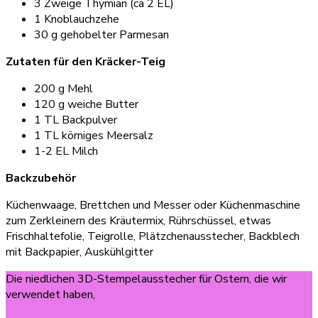
3 Zweige Thymian (ca 2 EL)
1 Knoblauchzehe
30 g gehobelter Parmesan
Zutaten für den Kräcker-Teig
200 g Mehl
120 g weiche Butter
1 TL Backpulver
1 TL körniges Meersalz
1-2 EL Milch
Backzubehör
Küchenwaage, Brettchen und Messer oder Küchenmaschine
zum Zerkleinern des Kräutermix, Rührschüssel, etwas
Frischhaltefolie, Teigrolle, Plätzchenausstecher, Backblech
mit Backpapier, Auskühlgitter
Die niedlichen 3D-Stempelausstecher für Ostern, die wir
verwendet haben,
findest du bei TrueMo* und bis zum 20.
April 2025 erhältst du mit dem Rabattcode MINIS20