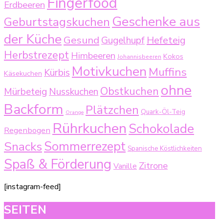
Fingerfood
Erdbeeren
Geschenke aus
Geburtstagskuchen
der Küche
Gesund
Gugelhupf
Hefeteig
Herbstrezept
Himbeeren
Kokos
Johannisbeeren
Motivkuchen
Muffins
Kürbis
Käsekuchen
ohne
Obstkuchen
Mürbeteig
Nusskuchen
Backform
Plätzchen
Quark-Öl-Teig
Orange
Rührkuchen
Schokolade
Regenbogen
Sommerrezept
Snacks
Spanische Köstlichkeiten
Spaß & Förderung
Zitrone
Vanille
[instagram-feed]
SEITEN