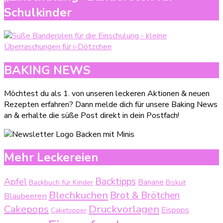
Schulkinder
BAKING NEWS
Möchtest du als 1. von unseren leckeren Aktionen & neuen
Rezepten erfahren? Dann melde dich für unsere Baking News
an & erhalte die süße Post direkt in dein Postfach!
Mehr Leckereien
Backtipps
Apfel
Backbuch für Kinder
Banane
Biskuit
Blechkuchen
Brot & Brötchen
Blaubeeren
Druckvorlagen
Cakepops
Eispops
Caketopper