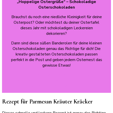
„Hoppelige Ostergrüße“
– Schokoladige
Osterschokoladen
Brauchst du noch eine niedliche Kleinigkeit für deine
Osterpost? Oder möchtest du deiner Ostertafel
dieses Jahr mit schokoladigen Leckereien
dekorieren?
Dann sind diese süßen Banderolen für deine kleinen
Osterschokoladen genau das Richtige für dich! Die
kreativ gestalteten Osterschokoladen passen
perfekt in die Post und geben jedem Osternest das
gewisse Etwas!
Mit den Druckvorlagen erlebst du schöne
Bastelmomente in der Osterzeit mit deinen Minis!
Hol‘ dir deine Druckvorlage jetzt!
Rezept für Parmesan Kräuter Kräcker