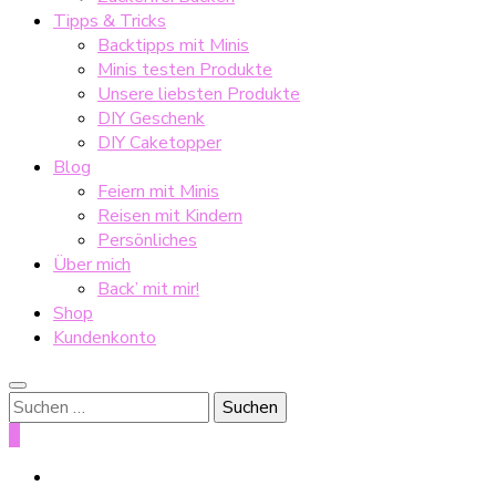
Tipps & Tricks
Backtipps mit Minis
Minis testen Produkte
Unsere liebsten Produkte
DIY Geschenk
DIY Caketopper
Blog
Feiern mit Minis
Reisen mit Kindern
Persönliches
Über mich
Back’ mit mir!
Shop
Kundenkonto
Suche
nach:
0