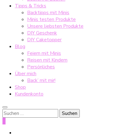
Tipps & Tricks
Backtipps mit Minis
Minis testen Produkte
Unsere liebsten Produkte
DIY Geschenk
DIY Caketopper
Blog
Feiern mit Minis
Reisen mit Kindern
Persönliches
Über mich
Back’ mit mir!
Shop
Kundenkonto
Suche
nach:
0