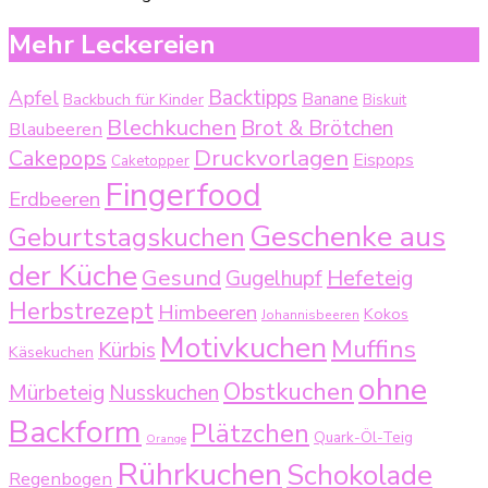
Mehr Leckereien
Backtipps
Apfel
Backbuch für Kinder
Banane
Biskuit
Blechkuchen
Brot & Brötchen
Blaubeeren
Druckvorlagen
Cakepops
Eispops
Caketopper
Fingerfood
Erdbeeren
Geschenke aus
Geburtstagskuchen
der Küche
Gesund
Gugelhupf
Hefeteig
Herbstrezept
Himbeeren
Kokos
Johannisbeeren
Motivkuchen
Muffins
Kürbis
Käsekuchen
ohne
Obstkuchen
Mürbeteig
Nusskuchen
Backform
Plätzchen
Quark-Öl-Teig
Orange
Rührkuchen
Schokolade
Regenbogen