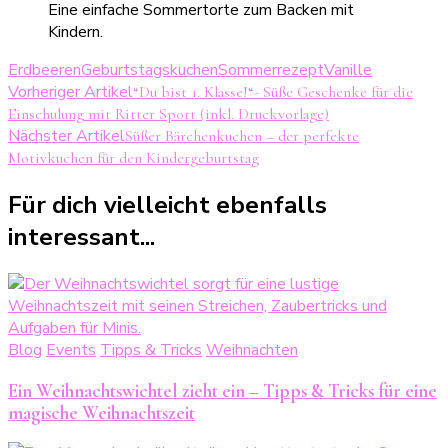
Erdbeeren
Geburtstagskuchen
Sommerrezept
Vanille
Beitragsnavigation
Vorheriger Artikel
“Du bist 1. Klasse!“- Süße Geschenke für die
Einschulung mit Ritter Sport (inkl. Druckvorlage)
Nächster Artikel
Süßer Bärchenkuchen – der perfekte
Motivkuchen für den Kindergeburtstag
Für dich vielleicht ebenfalls
interessant...
Blog
Events
Tipps & Tricks
Weihnachten
Ein Weihnachtswichtel zieht ein – Tipps & Tricks für eine
magische Weihnachtszeit