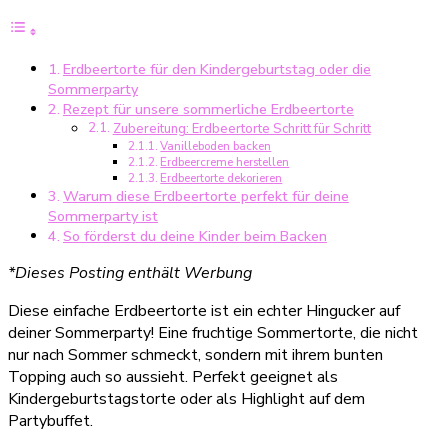
–
die
perfekte
Erdbeertorte für den Kindergeburtstag oder die
Sommertorte
Sommerparty
für
Rezept für unsere sommerliche Erdbeertorte
Kindergeburtstag
Zubereitung: Erdbeertorte Schritt für Schritt
&
Vanilleboden backen
Sommerparty
Erdbeercreme herstellen
Erdbeertorte dekorieren
Warum diese Erdbeertorte perfekt für deine
Sommerparty ist
So förderst du deine Kinder beim Backen
*Dieses Posting enthält Werbung
Diese einfache Erdbeertorte ist ein echter Hingucker auf
deiner Sommerparty! Eine fruchtige Sommertorte, die nicht
nur nach Sommer schmeckt, sondern mit ihrem bunten
Topping auch so aussieht. Perfekt geeignet als
Kindergeburtstagstorte oder als Highlight auf dem
Partybuffet.