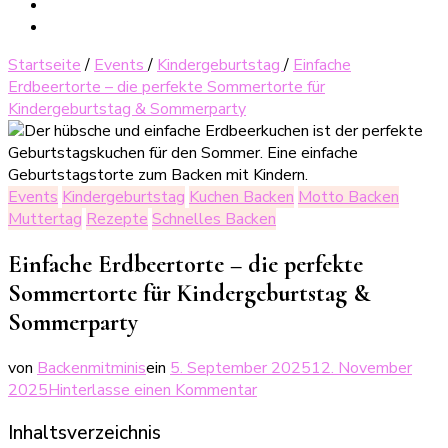
Startseite
/
Events
/
Kindergeburtstag
/
Einfache
Erdbeertorte – die perfekte Sommertorte für
Kindergeburtstag & Sommerparty
Events
Kindergeburtstag
Kuchen Backen
Motto Backen
Muttertag
Rezepte
Schnelles Backen
Einfache Erdbeertorte – die perfekte
Sommertorte für Kindergeburtstag &
Sommerparty
von
Backenmitminis
ein
5. September 2025
12. November
zu
2025
Hinterlasse einen Kommentar
Einfache
Inhaltsverzeichnis
Erdbeertorte