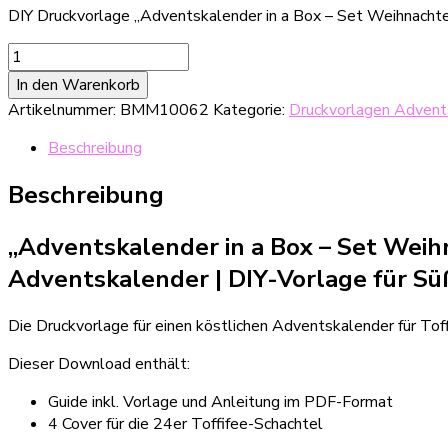
DIY Druckvorlage „Adventskalender in a Box – Set Weihnachte
DIY
Druckvorlage
In den Warenkorb
"Adventskalender
Artikelnummer:
BMM10062
Kategorie:
Druckvorlagen Advent
in
a
Beschreibung
Box
-
Beschreibung
Set
Weihnachten
„Adventskalender in a Box – Set Weih
bunt"
Cover
Adventskalender | DIY-Vorlage für Sü
für
Toffifees
Die Druckvorlage für einen köstlichen Adventskalender für Toff
Menge
Dieser Download enthält:
Guide inkl. Vorlage und Anleitung im PDF-Format
4 Cover für die 24er Toffifee-Schachtel