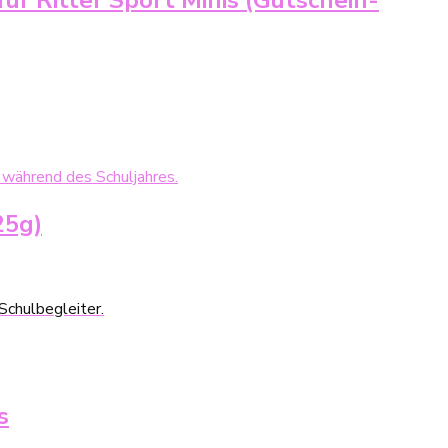
r Ritter Sport Minis (Gutschein-
25g)
Schulbegleiter.
s