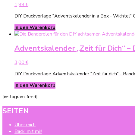
1,99
€
DIY Druckvorlage "Adventskalender in a Box - Wichtel" C
In den Warenkorb
Adventskalender „Zeit für Dich“ – 
3,00
€
DIY Druckvorlage Adventskalender "Zeit für dich" - Bande
In den Warenkorb
[instagram-feed]
SEITEN
Über mich
Back’ mit mir!