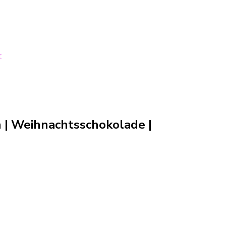
r
en | Weihnachtsschokolade
|