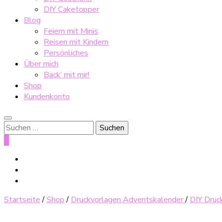
DIY Caketopper
Blog
Feiern mit Minis
Reisen mit Kindern
Persönliches
Über mich
Back’ mit mir!
Shop
Kundenkonto
Suche
nach:
0
Startseite
/
Shop
/
Druckvorlagen Adventskalender
/
DIY Druc