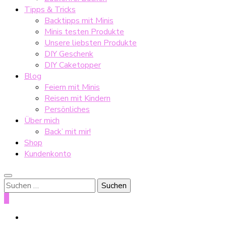
Tipps & Tricks
Backtipps mit Minis
Minis testen Produkte
Unsere liebsten Produkte
DIY Geschenk
DIY Caketopper
Blog
Feiern mit Minis
Reisen mit Kindern
Persönliches
Über mich
Back’ mit mir!
Shop
Kundenkonto
Suche
nach:
0