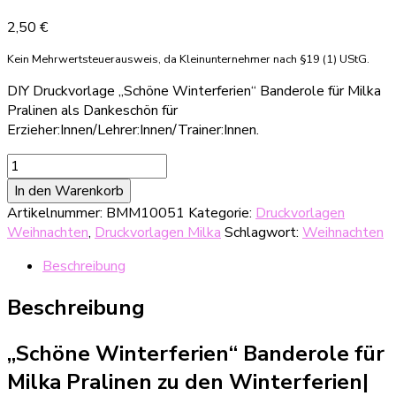
2,50
€
Kein Mehrwertsteuerausweis, da Kleinunternehmer nach §19 (1) UStG.
DIY Druckvorlage „Schöne Winterferien“ Banderole für Milka
Pralinen als Dankeschön für
Erzieher:Innen/Lehrer:Innen/Trainer:Innen.
DIY
Druckvorlage
In den Warenkorb
"Schöne
Artikelnummer:
BMM10051
Kategorie:
Druckvorlagen
Winterferien"
Weihnachten
,
Druckvorlagen Milka
Schlagwort:
Weihnachten
Banderole
für
Beschreibung
Milka
Pralinen
Beschreibung
Menge
„Schöne Winterferien“ Banderole für
Milka Pralinen zu den Winterferien|