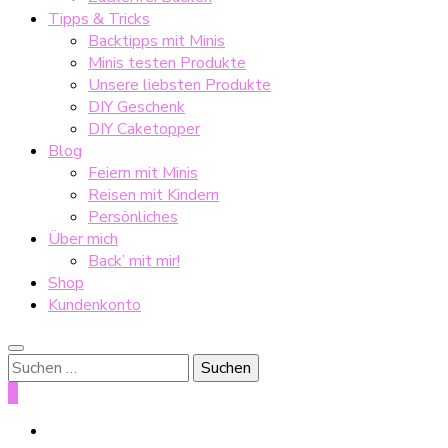
Tipps & Tricks
Backtipps mit Minis
Minis testen Produkte
Unsere liebsten Produkte
DIY Geschenk
DIY Caketopper
Blog
Feiern mit Minis
Reisen mit Kindern
Persönliches
Über mich
Back’ mit mir!
Shop
Kundenkonto
Suche
nach:
0