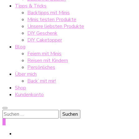
Tipps & Tricks
Backtipps mit Minis
Minis testen Produkte
Unsere liebsten Produkte
DIY Geschenk
DIY Caketopper
Blog
Feiern mit Minis
Reisen mit Kindern
Persönliches
Über mich
Back’ mit mir!
Shop
Kundenkonto
Suche
nach:
0