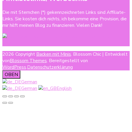
Die mit Sternchen (*) gekennzeichneten Links sind Affiliate-
Links. Sie kosten dich nichts, ich bekomme eine Provision, die
mir hilft meinen Blog zu finanzieren. Vielen Dank!
2026 Copyright
Backen mit Minis
.
Blossom Chic | Entwickelt
von
Blossom Themes
. Bereitgestellt von
WordPress
.
Datenschutzerklärung
OBEN
German
German
English