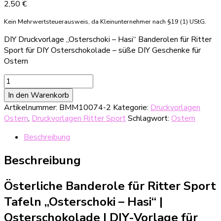
2,50
€
Kein Mehrwertsteuerausweis, da Kleinunternehmer nach §19 (1) UStG.
DIY Druckvorlage „Osterschoki – Hasi“ Banderolen für Ritter
Sport für DIY Osterschokolade – süße DIY Geschenke für
Ostern
DIY
Druckvorlage
In den Warenkorb
für
Artikelnummer:
BMM10074-2
Kategorie:
Druckvorlagen
Osterschokolade
Ostern
,
Druckvorlagen Ritter Sport
Schlagwort:
Ostern
mit
"Osterschoki
Beschreibung
-
Hase"-
Beschreibung
Ritter
Sport-
Österliche Banderole für Ritter Sport
Banderole
Menge
Tafeln „Osterschoki – Hasi“ |
Osterschokolade
|
DIY-Vorlage für