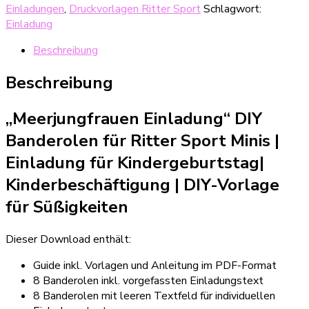
Einladungen
,
Druckvorlagen Ritter Sport
Schlagwort:
Banderolen
Einladung
für
Ritter
Beschreibung
Sport
Minis
Beschreibung
Menge
„Meerjungfrauen Einladung“ DIY
Banderolen für Ritter Sport Minis |
Einladung für Kindergeburtstag
|
Kinderbeschäftigung | DIY-Vorlage
für Süßigkeiten
Dieser Download enthält:
Guide inkl. Vorlagen und Anleitung im PDF-Format
8 Banderolen inkl. vorgefassten Einladungstext
8 Banderolen mit leeren Textfeld für individuellen