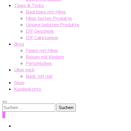
Tipps & Tricks
Backtipps mit Minis
Minis testen Produkte
Unsere liebsten Produkte
DIY Geschenk
DIY Caketopper
Blog
Feiern mit Minis
Reisen mit Kindern
Persönliches
Über mich
Back’ mit mir!
Shop
Kundenkonto
Suche
nach:
0