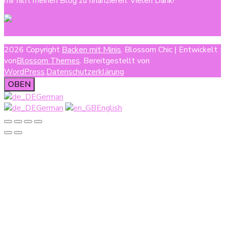
mir hilft meinen Blog zu finanzieren. Vielen Dank!
2026 Copyright
Backen mit Minis
.
Blossom Chic | Entwickelt
von
Blossom Themes
. Bereitgestellt von
WordPress
.
Datenschutzerklärung
OBEN
German
German
English