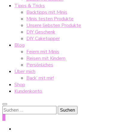
Tipps & Tricks
Backtipps mit Minis
Minis testen Produkte
Unsere liebsten Produkte
DIY Geschenk
DIY Caketopper
Blog
Feiern mit Minis
Reisen mit Kindern
Persönliches
Über mich
Back’ mit mir!
Shop
Kundenkonto
Suche
nach:
0