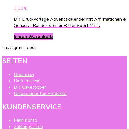
3,00
€
DIY Druckvorlage Adventskalender mit Affirmationen &
Genuss - Banderolen für Ritter Sport Minis
In den Warenkorb
[instagram-feed]
SEITEN
Über mich
Back’ mit mir!
DIY Caketopper
Unsere liebsten Produkte
KUNDENSERVICE
Mein Konto
Zahlungsarten