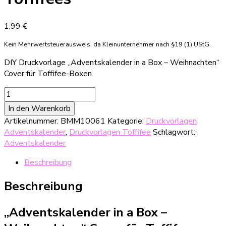
1,99
€
Kein Mehrwertsteuerausweis, da Kleinunternehmer nach §19 (1) UStG.
DIY Druckvorlage „Adventskalender in a Box – Weihnachten“
Cover für Toffifee-Boxen
DIY
Druckvorlage
In den Warenkorb
"Adventskalender
Artikelnummer:
BMM10061
Kategorie:
Druckvorlagen
in
Adventskalender
,
Druckvorlagen Toffifee
Schlagwort:
a
Adventskalender
Box
-
Beschreibung
Weihnachten"
Cover
Beschreibung
für
Toffifees
„Adventskalender in a Box –
Menge