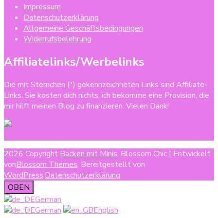
Impressum
Datenschutzerklärung
Allgemeine Geschäftsbedingungen
Widerrufsbelehrung
Affiliatelinks/Werbelinks
Die mit Sternchen (*) gekennzeichneten Links sind Affiliate-
Links. Sie kosten dich nichts, ich bekomme eine Provision, die
mir hilft meinen Blog zu finanzieren. Vielen Dank!
2026 Copyright
Backen mit Minis
.
Blossom Chic | Entwickelt
von
Blossom Themes
. Bereitgestellt von
WordPress
.
Datenschutzerklärung
OBEN
German
German
English