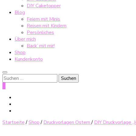
DIY Caketopper
Blog
Feiern mit Minis
Reisen mit Kindern
Persönliches
Über mich
Back’ mit mir!
Shop
Kundenkonto
Suche
nach:
0
Startseite
/
Shop
/
Druckvorlagen Ostern
/
DIY Druckvorlage „