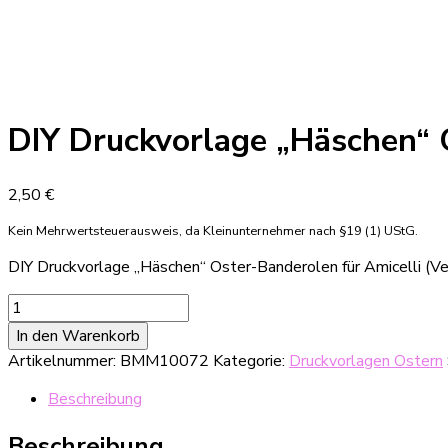
DIY Druckvorlage „Häschen“ 
2,50
€
Kein Mehrwertsteuerausweis, da Kleinunternehmer nach §19 (1) UStG.
DIY Druckvorlage „Häschen“ Oster-Banderolen für Amicelli (V
DIY
Druckvorlage
In den Warenkorb
"Häschen"
Artikelnummer:
BMM10072
Kategorie:
Druckvorlagen Ostern
Oster-
Banderolen
Beschreibung
für
Amicelli
Beschreibung