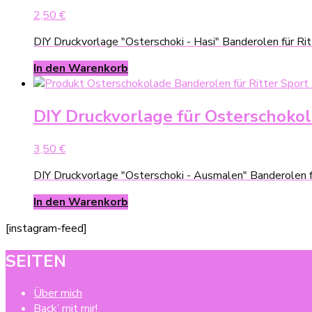
2,50
€
DIY Druckvorlage "Osterschoki - Hasi" Banderolen für Ri
In den Warenkorb
DIY Druckvorlage für Osterschoko
3,50
€
DIY Druckvorlage "Osterschoki - Ausmalen" Banderolen f
In den Warenkorb
[instagram-feed]
SEITEN
Über mich
Back’ mit mir!