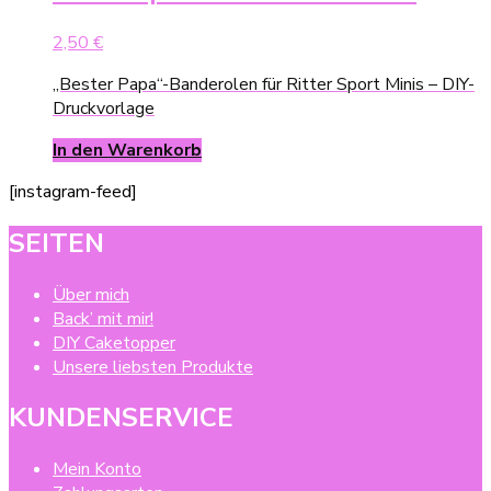
2,50
€
„Bester Papa“-Banderolen für Ritter Sport Minis – DIY-
Druckvorlage
In den Warenkorb
[instagram-feed]
SEITEN
Über mich
Back’ mit mir!
DIY Caketopper
Unsere liebsten Produkte
KUNDENSERVICE
Mein Konto