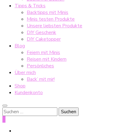
Tipps & Tricks
Backtipps mit Minis
Minis testen Produkte
Unsere liebsten Produkte
DIY Geschenk
DIY Caketopper
Blog
Feiern mit Minis
Reisen mit Kindern
Persönliches
Über mich
Back’ mit mir!
Shop
Kundenkonto
Suche
nach:
0