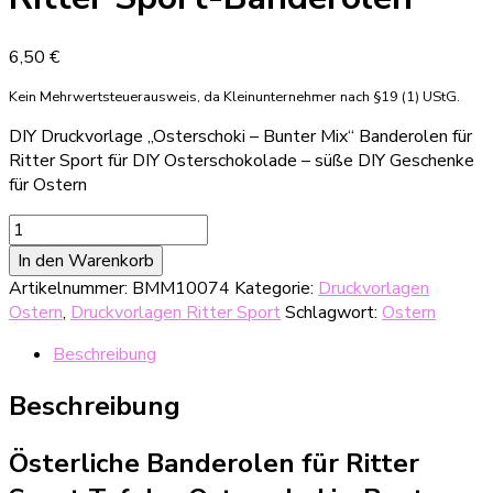
6,50
€
Kein Mehrwertsteuerausweis, da Kleinunternehmer nach §19 (1) UStG.
DIY Druckvorlage „Osterschoki – Bunter Mix“ Banderolen für
Ritter Sport für DIY Osterschokolade – süße DIY Geschenke
für Ostern
DIY
Druckvorlage
In den Warenkorb
für
Artikelnummer:
BMM10074
Kategorie:
Druckvorlagen
Osterschokolade
Ostern
,
Druckvorlagen Ritter Sport
Schlagwort:
Ostern
mit
"Osterschoki
Beschreibung
-
Bunter
Beschreibung
Mix"-
Ritter
Österliche Banderolen für Ritter
Sport-
Banderolen