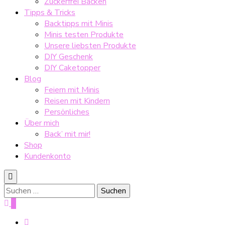
Zuckerfrei Backen
Tipps & Tricks
Backtipps mit Minis
Minis testen Produkte
Unsere liebsten Produkte
DIY Geschenk
DIY Caketopper
Blog
Feiern mit Minis
Reisen mit Kindern
Persönliches
Über mich
Back’ mit mir!
Shop
Kundenkonto
Suche
nach:
0