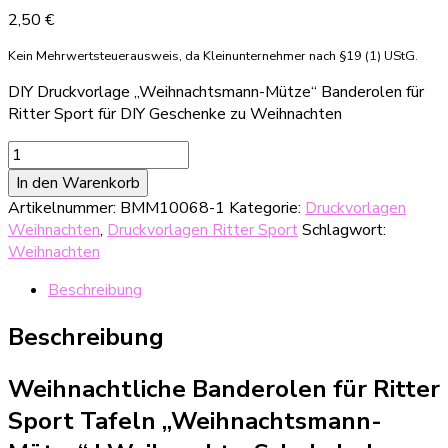
2,50
€
Kein Mehrwertsteuerausweis, da Kleinunternehmer nach §19 (1) UStG.
DIY Druckvorlage „Weihnachtsmann-Mütze“ Banderolen für
Ritter Sport für DIY Geschenke zu Weihnachten
DIY
Druckvorlage
In den Warenkorb
weihnachtliche
Artikelnummer:
BMM10068-1
Kategorie:
Druckvorlagen
Ritter
Weihnachten
,
Druckvorlagen Ritter Sport
Schlagwort:
Sport-
Weihnachten
Banderole
"Weihnachtsmann-
Beschreibung
Mütze"
Menge
Beschreibung
Weihnachtliche Banderolen für Ritter
Sport Tafeln „Weihnachtsmann-