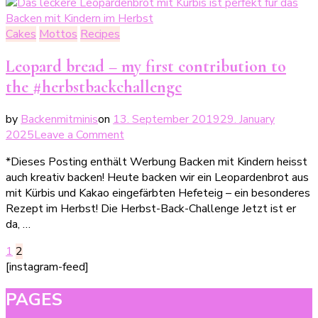
Cakes
Mottos
Recipes
Leopard bread – my first contribution to
the #herbstbackchallenge
by
Backenmitminis
on
13. September 2019
29. January
on
2025
Leave a Comment
Leopardenbrot
*Dieses Posting enthält Werbung Backen mit Kindern heisst
–
auch kreativ backen! Heute backen wir ein Leopardenbrot aus
mein
mit Kürbis und Kakao eingefärbten Hefeteig – ein besonderes
1.
Rezept im Herbst! Die Herbst-Back-Challenge Jetzt ist er
Beitrag
da, …
zur
#herbstbackchallenge
Posts
Page
Page
1
2
[instagram-feed]
pagination
PAGES