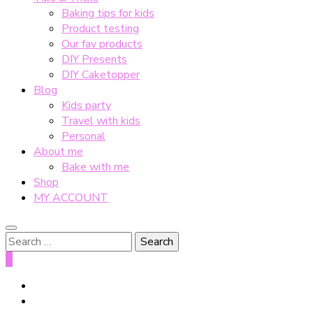
Baking tips for kids
Product testing
Our fav products
DIY Presents
DIY Caketopper
Blog
Kids party
Travel with kids
Personal
About me
Bake with me
Shop
MY ACCOUNT
Search
for:
0