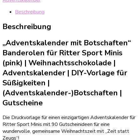
Banderolen
für
Beschreibung
Ritter
Sport
Beschreibung
Minis,
Pink
„Adventskalender mit Botschaften“
(Gutschein-
Adventskalender)
Banderolen für Ritter Sport Minis
Menge
(pink) | Weihnachtsschokolade
|
Adventskalender | DIY-Vorlage für
Süßigkeiten
|
(
Adventskalender-)Botschaften
|
Gutscheine
Die Druckvorlage für einen einzigartigen Adventskalender für
Ritter Sport Minis mit 90 Gutscheinideen für eine
wundervolle, gemeinsame Weihnachtszeit mit „Zeit statt
Zeugs“!