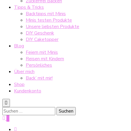
Zuckerfrei Backen
Tipps & Tricks
Backtipps mit Minis
Minis testen Produkte
Unsere liebsten Produkte
DIY Geschenk
DIY Caketopper
Blog
Feiern mit Minis
Reisen mit Kindern
Persönliches
Über mich
Back’ mit mir!
Shop
Kundenkonto
Suche
nach:
0