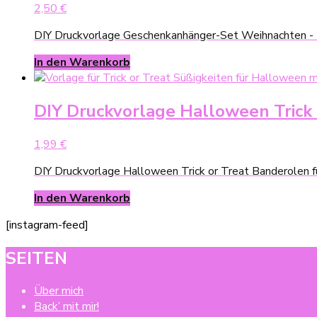
2,50
€
DIY Druckvorlage Geschenkanhänger-Set Weihnachten -
In den Warenkorb
DIY Druckvorlage Halloween Trick o
1,99
€
DIY Druckvorlage Halloween Trick or Treat Banderolen fü
In den Warenkorb
[instagram-feed]
SEITEN
Über mich
Back’ mit mir!