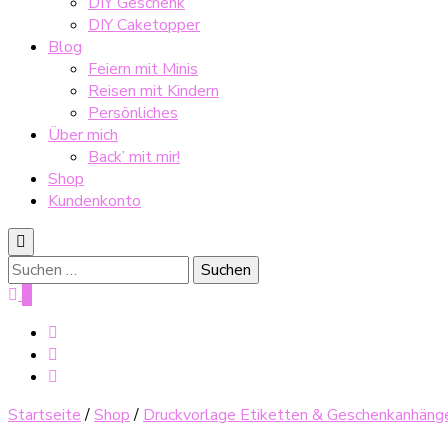
DIY Geschenk
DIY Caketopper
Blog
Feiern mit Minis
Reisen mit Kindern
Persönliches
Über mich
Back’ mit mir!
Shop
Kundenkonto
Suche
nach:
0
Startseite
/
Shop
/
Druckvorlage Etiketten & Geschenkanhäng