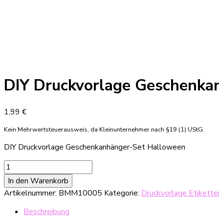
DIY Druckvorlage Geschenka
1,99
€
Kein Mehrwertsteuerausweis, da Kleinunternehmer nach §19 (1) UStG.
DIY Druckvorlage Geschenkanhänger-Set Halloween
DIY
Druckvorlage
In den Warenkorb
Geschenkanhänger-
Artikelnummer:
BMM10005
Kategorie:
Druckvorlage Etikett
Set
Halloween
Beschreibung
Menge