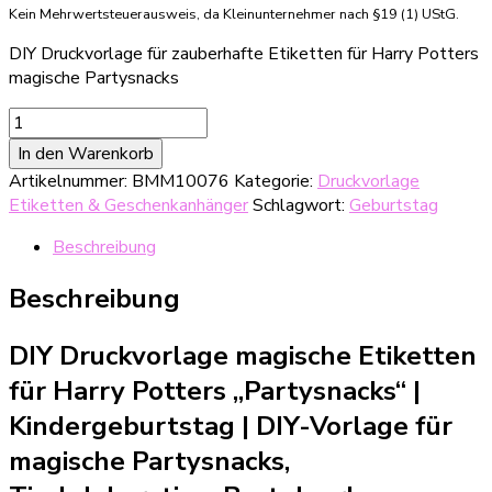
Kein Mehrwertsteuerausweis, da Kleinunternehmer nach §19 (1) UStG.
DIY Druckvorlage für zauberhafte Etiketten für Harry Potters
magische Partysnacks
DIY
Druckvorlage
In den Warenkorb
magische
Artikelnummer:
BMM10076
Kategorie:
Druckvorlage
Etiketten
Etiketten & Geschenkanhänger
Schlagwort:
Geburtstag
für
Harry
Beschreibung
Potters
"Partysnacks"
Beschreibung
Menge
DIY Druckvorlage magische Etiketten
für Harry Potters „Partysnacks“ |
Kindergeburtstag | DIY-Vorlage für
magische Partysnacks,