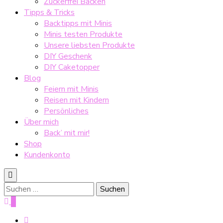
Zuckerfrei Backen
Tipps & Tricks
Backtipps mit Minis
Minis testen Produkte
Unsere liebsten Produkte
DIY Geschenk
DIY Caketopper
Blog
Feiern mit Minis
Reisen mit Kindern
Persönliches
Über mich
Back’ mit mir!
Shop
Kundenkonto
Suche
nach:
0