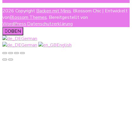
2026 Copyright
Backen mit Minis
.
Blossom Chic | Entwickelt
von
Blossom Themes
. Bereitgestellt von
WordPress
.
Datenschutzerklärung
OBEN
German
German
English