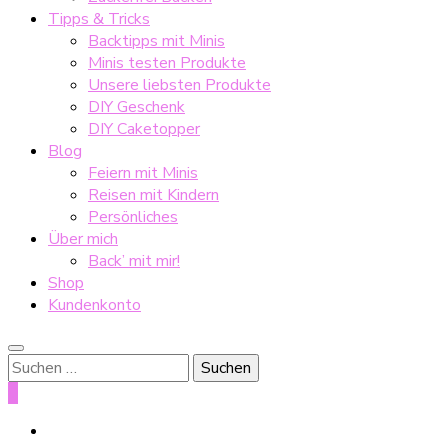
Tipps & Tricks
Backtipps mit Minis
Minis testen Produkte
Unsere liebsten Produkte
DIY Geschenk
DIY Caketopper
Blog
Feiern mit Minis
Reisen mit Kindern
Persönliches
Über mich
Back’ mit mir!
Shop
Kundenkonto
Suche
nach:
0