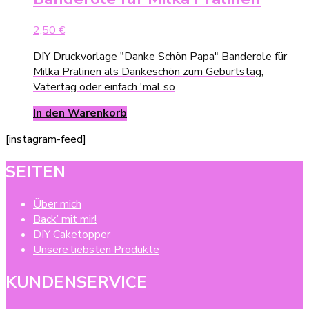
2,50
€
DIY Druckvorlage "Danke Schön Papa" Banderole für
Milka Pralinen als Dankeschön zum Geburtstag,
Vatertag oder einfach 'mal so
In den Warenkorb
[instagram-feed]
SEITEN
Über mich
Back’ mit mir!
DIY Caketopper
Unsere liebsten Produkte
KUNDENSERVICE