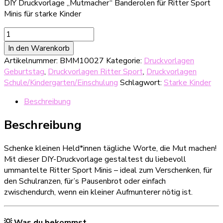
DIY Druckvorlage „Mutmacher“ Banderolen für Ritter Sport
Minis für starke Kinder
Mutmacher-
Banderolen
In den Warenkorb
für
Artikelnummer:
BMM10027
Kategorie:
Druckvorlagen
Ritter
Geburtstag
,
Druckvorlagen Ritter Sport
,
Druckvorlagen
Sport
Schule/Kindergarten/Einschulung
Schlagwort:
Starke Kinder
Minis
–
Beschreibung
Affirmationen
für
Beschreibung
starke
Kinder
Schenke kleinen Held*innen tägliche Worte, die Mut machen!
Menge
Mit dieser DIY-Druckvorlage gestaltest du liebevoll
ummantelte Ritter Sport Minis – ideal zum Verschenken, für
den Schulranzen, für’s Pausenbrot oder einfach
zwischendurch, wenn ein kleiner Aufmunterer nötig ist.
💡 Was du bekommst