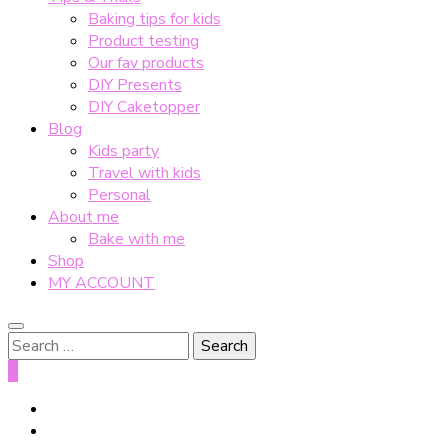
Baking tips for kids
Product testing
Our fav products
DIY Presents
DIY Caketopper
Blog
Kids party
Travel with kids
Personal
About me
Bake with me
Shop
MY ACCOUNT
Search
for:
0