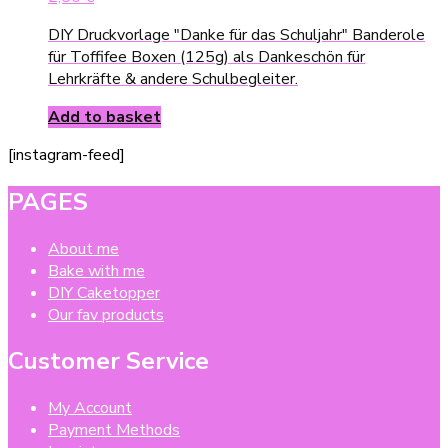
DIY Druckvorlage "Danke für das Schuljahr" Banderole
für Toffifee Boxen (125g) als Dankeschön für
Lehrkräfte & andere Schulbegleiter.
Add to basket
[instagram-feed]
PAGES
About me
Bake with me
DIY Caketopper
Our fav products
Customer Service
My Account
Payment Methods