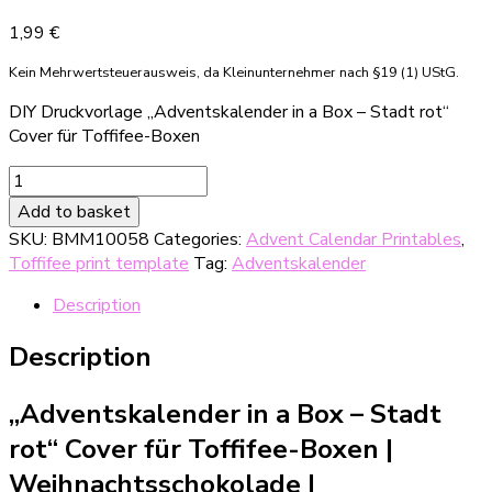
1,99
€
Kein Mehrwertsteuerausweis, da Kleinunternehmer nach §19 (1) UStG.
DIY Druckvorlage „Adventskalender in a Box – Stadt rot“
Cover für Toffifee-Boxen
DIY
Druckvorlage
Add to basket
"Adventskalender
SKU:
BMM10058
Categories:
Advent Calendar Printables
,
in
Toffifee print template
Tag:
Adventskalender
a
Box
Description
-
Stadt
Description
rot"
Cover
„Adventskalender in a Box – Stadt
für
Toffifees
rot“ Cover für Toffifee-Boxen |
quantity
Weihnachtsschokolade
|