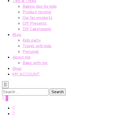
Tips & Tricks
Baking tips for kids
Product testing
Our fav products
DIY Presents
DIY Caketopper
Blog
Kids party
Travel with kids
Personal
About me
Bake with me
Shop
MY ACCOUNT
Search
for:
0