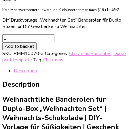
Kein Mehrwertsteuerausweis, da Kleinunternehmer nach §19 (1) UStG.
DIY Druckvorlage „Weihnachten Set“ Banderolen für Duplo
Boxen für DIY Geschenke zu Weihnachten
DIY
Druckvorlage
Add to basket
weihnachtliche
SKU:
BMM10070-3
Categories:
Christmas Printables
,
Duplo
Duplo-
print template
Tag:
Christmas
Banderole
"Weihnachten
Description
Set"
quantity
Description
Weihnachtliche Banderolen für
Duplo-Box „Weihnachten Set“ |
Weihnachts-Schokolade
|
DIY-
Vorlage für Süßigkeiten
|
Geschenk