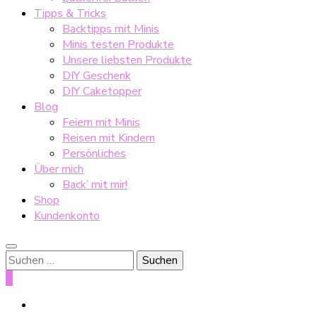
Tipps & Tricks
Backtipps mit Minis
Minis testen Produkte
Unsere liebsten Produkte
DIY Geschenk
DIY Caketopper
Blog
Feiern mit Minis
Reisen mit Kindern
Persönliches
Über mich
Back’ mit mir!
Shop
Kundenkonto
Suche
nach:
0