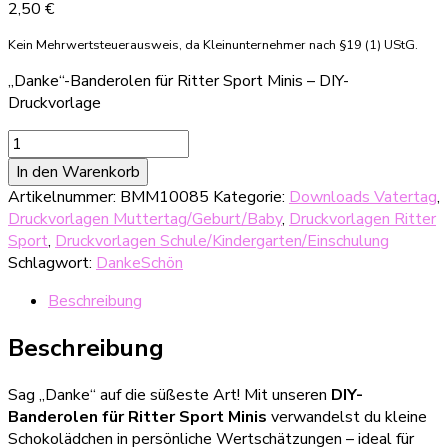
2,50
€
Kein Mehrwertsteuerausweis, da Kleinunternehmer nach §19 (1) UStG.
„Danke“-Banderolen für Ritter Sport Minis – DIY-
Druckvorlage
„Danke“-
Banderolen
In den Warenkorb
für
Artikelnummer:
BMM10085
Kategorie:
Downloads Vatertag
,
Ritter
Druckvorlagen Muttertag/Geburt/Baby
,
Druckvorlagen Ritter
Sport
Sport
,
Druckvorlagen Schule/Kindergarten/Einschulung
Minis
Schlagwort:
DankeSchön
–
DIY-
Beschreibung
Druckvorlage
Menge
Beschreibung
Sag „Danke“ auf die süßeste Art! Mit unseren
DIY-
Banderolen für Ritter Sport Minis
verwandelst du kleine
Schokolädchen in persönliche Wertschätzungen – ideal für