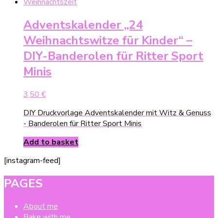
Adventskalender „24
Weihnachtswitze für Kinder“ –
DIY-Banderolen für Ritter Sport
Minis
3,50
€
DIY Druckvorlage Adventskalender mit Witz & Genuss
- Banderolen für Ritter Sport Minis
Add to basket
[instagram-feed]
PAGES
About me
Bake with me