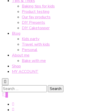
Tips & Tricks
Baking tips for kids
Product testing
Our fav products
DIY Presents
DIY Caketopper
Blog
Kids party
Travel with kids
Personal
About me
Bake with me
Shop
MY ACCOUNT
Search
for:
0