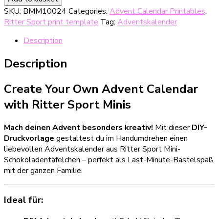
Weihnachtsgrüße
SKU:
BMM10024
Categories:
Advent Calendar Printables
,
&
Ritter Sport print template
Tag:
Adventskalender
Adventskalender
Banderolen
Description
für
Ritter
Description
Sport
Minis
Create Your Own Advent Calendar
quantity
with Ritter Sport Minis
Mach deinen Advent besonders kreativ!
Mit dieser
DIY-
Druckvorlage
gestaltest du im Handumdrehen einen
liebevollen Adventskalender aus Ritter Sport Mini-
Schokoladentäfelchen – perfekt als Last-Minute-Bastelspaß
mit der ganzen Familie.
Ideal für: