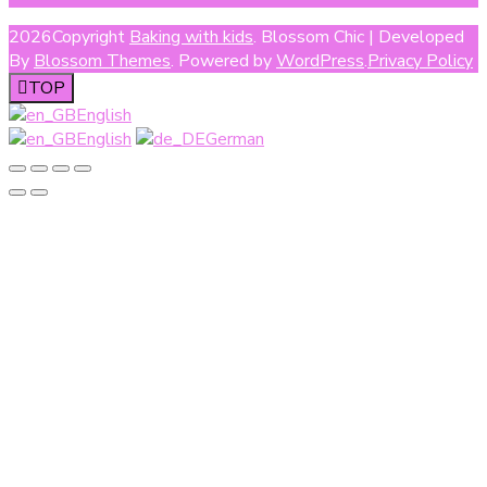
2026Copyright
Baking with kids
.
Blossom Chic | Developed
By
Blossom Themes
. Powered by
WordPress
.
Privacy Policy
TOP
English
English
German