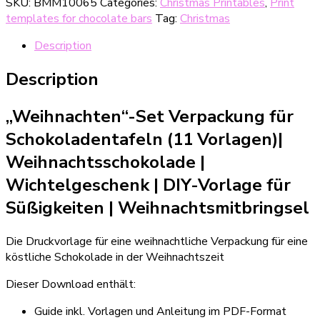
SKU:
BMM10065
Categories:
Christmas Printables
,
Print
Set
templates for chocolate bars
Tag:
Christmas
(11
Vorlagen)
Description
Verpackung
für
Description
Schokoladentafeln
quantity
„Weihnachten“-Set Verpackung für
Schokoladentafeln (11 Vorlagen)|
Weihnachtsschokolade
|
Wichtelgeschenk | DIY-Vorlage für
Süßigkeiten
| Weihnachtsmitbringsel
Die Druckvorlage für eine weihnachtliche Verpackung für eine
köstliche Schokolade in der Weihnachtszeit
Dieser Download enthält:
Guide inkl. Vorlagen und Anleitung im PDF-Format