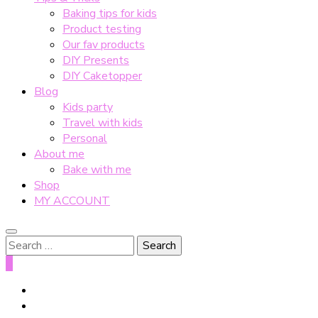
Baking tips for kids
Product testing
Our fav products
DIY Presents
DIY Caketopper
Blog
Kids party
Travel with kids
Personal
About me
Bake with me
Shop
MY ACCOUNT
Search
for:
0