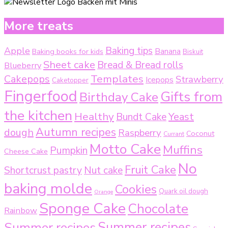
More treats
Baking tips
Apple
Baking books for kids
Banana
Biskuit
Sheet cake
Bread & Bread rolls
Blueberry
Templates
Cakepops
Strawberry
Icepops
Caketopper
Fingerfood
Gifts from
Birthday Cake
the kitchen
Healthy
Bundt Cake
Yeast
Autumn recipes
dough
Raspberry
Coconut
Currant
Motto Cake
Muffins
Pumpkin
Cheese Cake
No
Fruit Cake
Shortcrust pastry
Nut cake
baking molde
Cookies
Quark oil dough
Orange
Sponge Cake
Chocolate
Rainbow
Summer recipes
Summer recipes