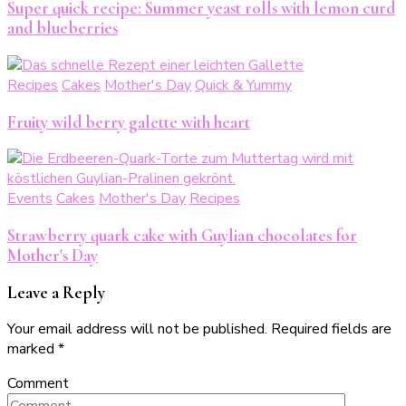
Super quick recipe: Summer yeast rolls with lemon curd
and blueberries
Recipes
Cakes
Mother's Day
Quick & Yummy
Fruity wild berry galette with heart
Events
Cakes
Mother's Day
Recipes
Strawberry quark cake with Guylian chocolates for
Mother's Day
Leave a Reply
Your email address will not be published.
Required fields are
marked
*
Comment