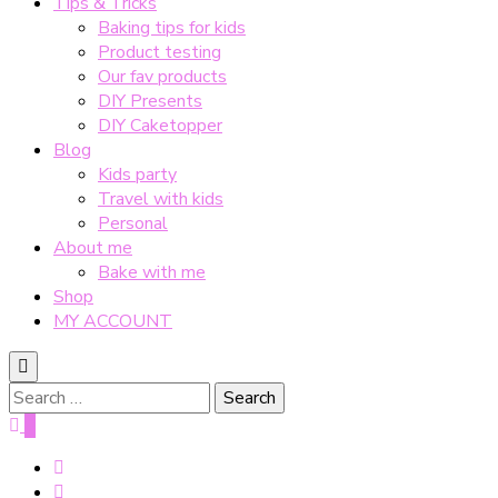
Tips & Tricks
Baking tips for kids
Product testing
Our fav products
DIY Presents
DIY Caketopper
Blog
Kids party
Travel with kids
Personal
About me
Bake with me
Shop
MY ACCOUNT
Search
for:
0