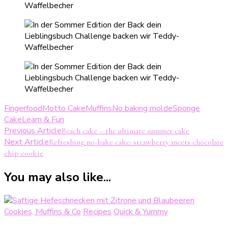
Fingerfood
Motto Cake
Muffins
No baking molde
Sponge
Cake
Learn & Fun
Post
Previous Article
Beach cake – the ultimate summer cake
Next Article
Refreshing no-bake cake: strawberry meets chocolate
Navigation
chip cookie
You may also like...
Cookies, Muffins & Co
Recipes
Quick & Yummy