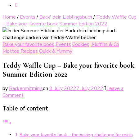
Home
/
Events
/
Back' dein Lieblingsbuch
/
Teddy Waffle Cup
– Bake your favorite book Summer Edition 2022
Bake your favorite book
Events
Cookies, Muffins & Co
Mottos
Recipes
Quick & Yummy
Teddy Waffle Cup – Bake your favorite book
Summer Edition 2022
by
Backenmitminis
on
8. July 2022
7. July 2022
Leave a
on
Comment
Teddy-
Table of content
Waffelbecher
–
Back’
dein
Bake your favorite book – the baking challenge for minis
Lieblingsbuch