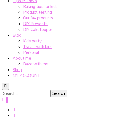
Tips & Tricks
Baking tips for kids
Product testing
Our fav products
DIY Presents
DIY Caketopper
Blog
Kids party
Travel with kids
Personal
About me
Bake with me
Shop
MY ACCOUNT
Search
for:
0