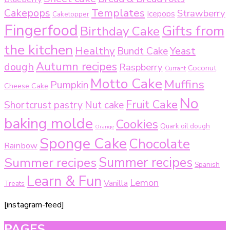
Templates
Cakepops
Strawberry
Icepops
Caketopper
Fingerfood
Gifts from
Birthday Cake
the kitchen
Healthy
Bundt Cake
Yeast
Autumn recipes
dough
Raspberry
Coconut
Currant
Motto Cake
Muffins
Pumpkin
Cheese Cake
No
Fruit Cake
Shortcrust pastry
Nut cake
baking molde
Cookies
Quark oil dough
Orange
Sponge Cake
Chocolate
Rainbow
Summer recipes
Summer recipes
Spanish
Learn & Fun
Lemon
Vanilla
Treats
[instagram-feed]
PAGES