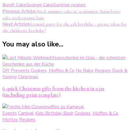
Bundt Cake
Sponge Cake
Summer recipes
Post
Previous Article
Quick summer cake in 30 minutes: Strawberry
cake with sponge base
Navigation
Next Article
Mermaid party for the 4th birthday - picnic ideas for
the children's birthday?
You may also like...
DIY Presents
Cookies, Muffins & Co
No Bake
Recipes
Quick &
Yummy
Christmas
6 quick Christmas gifts from the kitchen in a jar
(including print template)
Events
Carnival
Kids Birthday Bash
Cookies, Muffins & Co
Mottos
Recipes