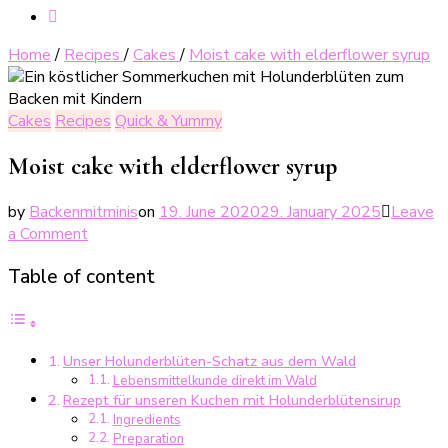
Home
/
Recipes
/
Cakes
/
Moist cake with elderflower syrup
Cakes
Recipes
Quick & Yummy
Moist cake with elderflower syrup
by
Backenmitminis
on
19. June 2020
29. January 2025
Leave
on
a Comment
Saftiger
Table of content
Kuchen
mit
Holunderblütensirup
Unser Holunderblüten-Schatz aus dem Wald
Lebensmittelkunde direkt im Wald
Rezept für unseren Kuchen mit Holunderblütensirup
Ingredients
Preparation