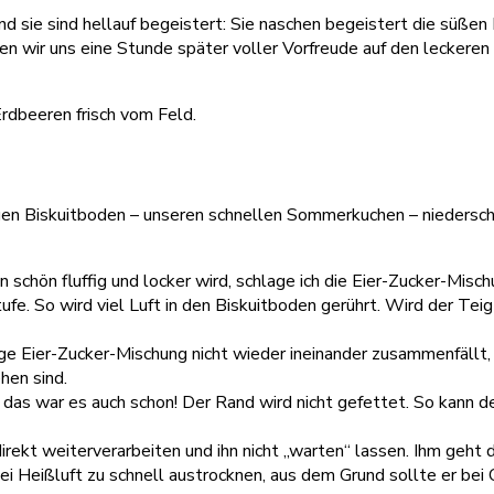
 sie sind hellauf begeistert: Sie naschen begeistert die süßen
n wir uns eine Stunde später voller Vorfreude auf den leckere
igen Biskuitboden – unseren schnellen Sommerkuchen – niederschre
n schön fluffig und locker wird, schlage ich die Eier-Zucker-Misc
fe. So wird viel Luft in den Biskuitboden gerührt. Wird der Teig 
tige Eier-Zucker-Mischung nicht wieder ineinander zusammenfällt
hen sind.
d das war es auch schon! Der Rand wird nicht gefettet. So kann d
direkt weiterverarbeiten und ihn nicht „warten“ lassen. Ihm geht
bei Heißluft zu schnell austrocknen, aus dem Grund sollte er be