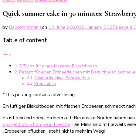
Quick summer cake in 30 minutes: Strawberry
by
Backenmitminis
on
12. June 2020
29. January 2025
Leave a
Table of content
5 Tipps für einen lockeren Biskuitboden
Rezept für einen Erdbeerkuchen mit Biskuitboden (schnel
Zutaten für einen Biskuitkuchen
Preparation
*This posting contains advertising
Ein luftiger Biskuitboden mit frischen Erdbeeren schmeckt nac
Es ist Juni und somit Erdbeerzeit! Bei uns im Norden haben nun
Spargelhofs Strampe in Neetze
. Die Minis sind mit jeweils e
„Erdbeeren pflücken“ steht nichts mehr im Weg!