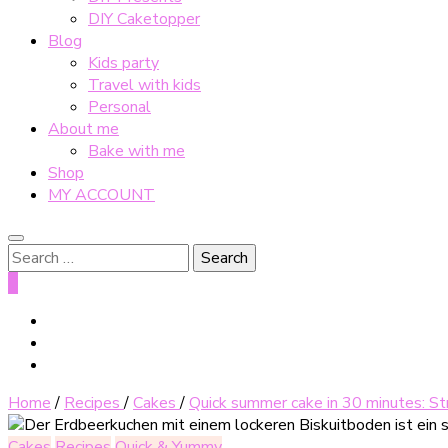
DIY Caketopper
Blog
Kids party
Travel with kids
Personal
About me
Bake with me
Shop
MY ACCOUNT
Search
for:
0
Home
/
Recipes
/
Cakes
/
Quick summer cake in 30 minutes: S
Cakes
Recipes
Quick & Yummy