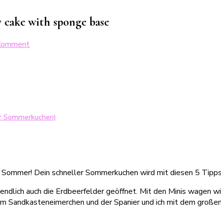
 cake with sponge base
on
 Comment
Schneller
Sommerkuchen
in
30
Minuten:
Erdbeerkuchen
ler Sommerkuchen)
mit
Biskuitboden
h Sommer! Dein schneller Sommerkuchen wird mit diesen 5 Tipps 
 endlich auch die Erdbeerfelder geöffnet. Mit den Minis wagen w
inem Sandkasteneimerchen und der Spanier und ich mit dem große