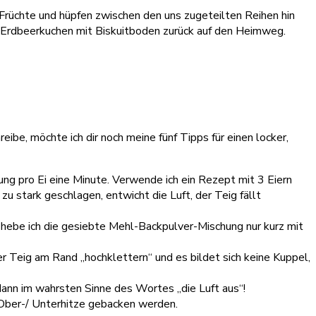
 Früchte und hüpfen zwischen den uns zugeteilten Reihen hin
n Erdbeerkuchen mit Biskuitboden zurück auf den Heimweg.
ibe, möchte ich dir noch meine fünf Tipps für einen locker,
hung pro Ei eine Minute. Verwende ich ein Rezept mit 3 Eiern
zu stark geschlagen, entwicht die Luft, der Teig fällt
, hebe ich die gesiebte Mehl-Backpulver-Mischung nur kurz mit
er Teig am Rand „hochklettern“ und es bildet sich keine Kuppel,
 dann im wahrsten Sinne des Wortes „die Luft aus“!
i Ober-/ Unterhitze gebacken werden.