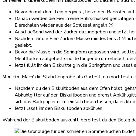
Um einen Erdbeerkuchen mit Biskuitboden zu backen, brauchst d
Bevor du mit dem Teig beginnst, heize den Backofen auf 
Danach werden die Eier in eine Rührschüssel geschlagen (L
Eierschalen wieder aus der Schüssel angeln 😉
Anschließend wird der Zucker dazugegeben und jetzt heiss
Nachdem ihr die Eier-Zucker-Masse mindestens 3 Minuten
gesiebt.
Bevor die Masse in die Springform gegossen wird, sollt
Mehlflocken aufgelöst sind. Je länger du unterhebst, dest
Jetzt füllt ihr den Biskuitteig in die Springform und lass
Mini tip:
Mach‘ die Stäbchenprobe als Gartest, du möchtest nic
Nachdem du den Biskuitboden aus dem Ofen holst, gehst 
Abkühlgitter auf den Biskuitboden und drehst Abkühlgit
sich das Backpapier nicht einfach lösen lassen, da es kle
Jetzt lasst ihr den Biskuitboden abkühlen
Während der Biskuitboden auskühlt, bereitest du den Belag d