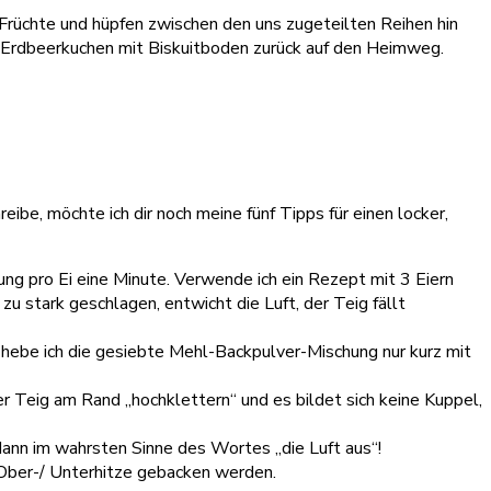
 Früchte und hüpfen zwischen den uns zugeteilten Reihen hin
n Erdbeerkuchen mit Biskuitboden zurück auf den Heimweg.
ibe, möchte ich dir noch meine fünf Tipps für einen locker,
hung pro Ei eine Minute. Verwende ich ein Rezept mit 3 Eiern
zu stark geschlagen, entwicht die Luft, der Teig fällt
, hebe ich die gesiebte Mehl-Backpulver-Mischung nur kurz mit
er Teig am Rand „hochklettern“ und es bildet sich keine Kuppel,
 dann im wahrsten Sinne des Wortes „die Luft aus“!
i Ober-/ Unterhitze gebacken werden.