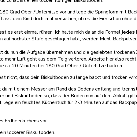
u zunächst einen locker, fluffigen Biskuitboden:
180 Grad Ober-/Unterhitze vor und lege die Springform mit Back
ass‘ dein Kind doch ‚mal versuchen, ob es die Eier schon ohne de
t es erst einmal rühren. Ich halte mich da an die Formel
jedes 
 auf höchster Stufe geschlagen habt, werden Mehl, Backpulver 
est du nun die Aufgabe übernehmen und die gesiebten trockenen
o mehr Luft geht aus dem Teig verloren. Arbeite hier also recht 
t sie ca. 20 Minuten bei 180 Grad Ober-/ Unterhitze backen.
t nicht, dass dein Biskuitboden zu lange backt und trocken wird
du mit einem Messer am Rand des Bodens entlang und trennst i
ter und Biskuitboden so, dass der Boden nun auf dem Abkühlgitt
bt, lege ein feuchtes Küchentuch für 2-3 Minuten auf das Backpap
es Erdbeerkuchens vor: