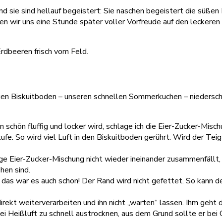
 sie sind hellauf begeistert: Sie naschen begeistert die süßen
n wir uns eine Stunde später voller Vorfreude auf den leckere
igen Biskuitboden – unseren schnellen Sommerkuchen – niederschre
n schön fluffig und locker wird, schlage ich die Eier-Zucker-Misc
fe. So wird viel Luft in den Biskuitboden gerührt. Wird der Teig 
tige Eier-Zucker-Mischung nicht wieder ineinander zusammenfällt
hen sind.
d das war es auch schon! Der Rand wird nicht gefettet. So kann d
direkt weiterverarbeiten und ihn nicht „warten“ lassen. Ihm geht
bei Heißluft zu schnell austrocknen, aus dem Grund sollte er be