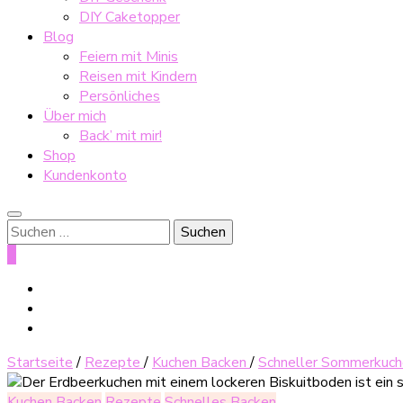
DIY Caketopper
Blog
Feiern mit Minis
Reisen mit Kindern
Persönliches
Über mich
Back’ mit mir!
Shop
Kundenkonto
Suche
nach:
0
Startseite
/
Rezepte
/
Kuchen Backen
/
Schneller Sommerkuche
Kuchen Backen
Rezepte
Schnelles Backen