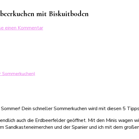
beerkuchen mit Biskuitboden
zu
se einen Kommentar
Schneller
Sommerkuchen
in
30
Minuten:
Erdbeerkuchen
ler Sommerkuchen)
mit
Biskuitboden
h Sommer! Dein schneller Sommerkuchen wird mit diesen 5 Tipps 
 endlich auch die Erdbeerfelder geöffnet. Mit den Minis wagen w
inem Sandkasteneimerchen und der Spanier und ich mit dem große