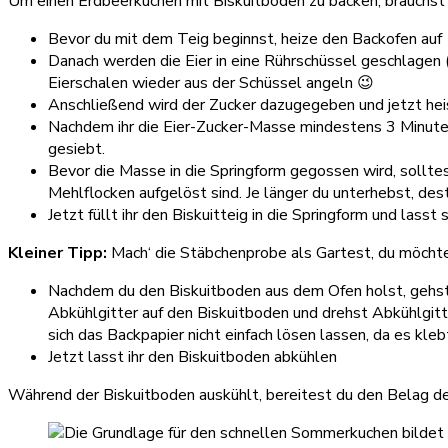
Um einen Erdbeerkuchen mit Biskuitboden zu backen, brauchst d
Bevor du mit dem Teig beginnst, heize den Backofen auf 
Danach werden die Eier in eine Rührschüssel geschlagen (L
Eierschalen wieder aus der Schüssel angeln 😉
Anschließend wird der Zucker dazugegeben und jetzt heiss
Nachdem ihr die Eier-Zucker-Masse mindestens 3 Minuten
gesiebt.
Bevor die Masse in die Springform gegossen wird, sollt
Mehlflocken aufgelöst sind. Je länger du unterhebst, dest
Jetzt füllt ihr den Biskuitteig in die Springform und lass
Kleiner Tipp:
Mach‘ die Stäbchenprobe als Gartest, du möchtes
Nachdem du den Biskuitboden aus dem Ofen holst, gehst 
Abkühlgitter auf den Biskuitboden und drehst Abkühlgit
sich das Backpapier nicht einfach lösen lassen, da es kle
Jetzt lasst ihr den Biskuitboden abkühlen
Während der Biskuitboden auskühlt, bereitest du den Belag d