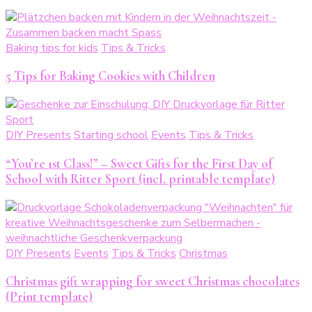
Baking tips for kids
Tips & Tricks
5 Tips for Baking Cookies with Children
DIY Presents
Starting school
Events
Tips & Tricks
“You’re 1st Class!” – Sweet Gifts for the First Day of
School with Ritter Sport (incl. printable template)
DIY Presents
Events
Tips & Tricks
Christmas
Christmas gift wrapping for sweet Christmas chocolates
(Print template)