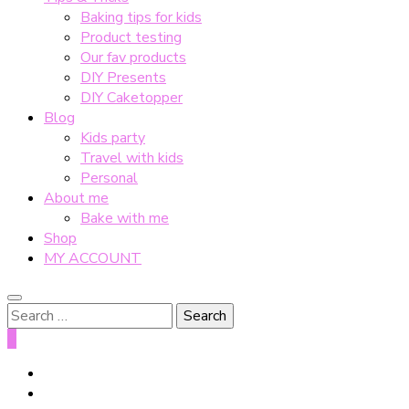
Baking tips for kids
Product testing
Our fav products
DIY Presents
DIY Caketopper
Blog
Kids party
Travel with kids
Personal
About me
Bake with me
Shop
MY ACCOUNT
Search
for:
0