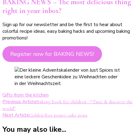
BAKING NEWS – The most delicious thing
right in your inbox?
Sign up for our newsletter and be the first to hear about
colorful recipe ideas, easy baking hacks and upcoming baking
promotions!
Register now for BAKING NEWS!
Gifts from the kitchen
Post
Previous Article
Baking book for children - “Taste & discover the
world”
Navigation
Next Article
Golden frog prince cake pops
You may also like...