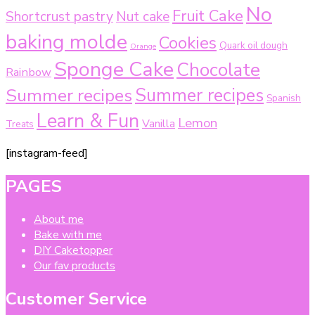
No
Fruit Cake
Shortcrust pastry
Nut cake
baking molde
Cookies
Quark oil dough
Orange
Sponge Cake
Chocolate
Rainbow
Summer recipes
Summer recipes
Spanish
Learn & Fun
Lemon
Vanilla
Treats
[instagram-feed]
PAGES
About me
Bake with me
DIY Caketopper
Our fav products
Customer Service