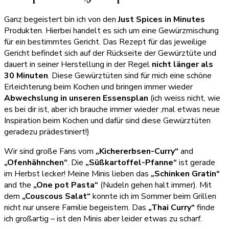
Ganz begeistert bin ich von den
Just Spices in Minutes
Produkten. Hierbei handelt es sich um eine Gewürzmischung
für ein bestimmtes Gericht. Das Rezept für das jeweilige
Gericht befindet sich auf der Rückseite der Gewürztüte und
dauert in seiner Herstellung in der Regel
nicht länger als
30 Minuten
. Diese Gewürztüten sind für mich eine schöne
Erleichterung beim Kochen und bringen immer wieder
Abwechslung in unseren Essensplan
(ich weiss nicht, wie
es bei dir ist, aber ich brauche immer wieder ‚mal etwas neue
Inspiration beim Kochen und dafür sind diese Gewürztüten
geradezu prädestiniert!)
Wir sind große Fans vom
„Kichererbsen-Curry“
and
„Ofenhähnchen“
. Die
„Süßkartoffel-Pfanne“
ist gerade
im Herbst lecker! Meine Minis lieben das
„Schinken Gratin“
and the
„One pot Pasta“
(Nudeln gehen halt immer). Mit
dem
„Couscous Salat“
konnte ich im Sommer beim Grillen
nicht nur unsere Familie begeistern. Das
„Thai Curry“
finde
ich großartig – ist den Minis aber leider etwas zu scharf.