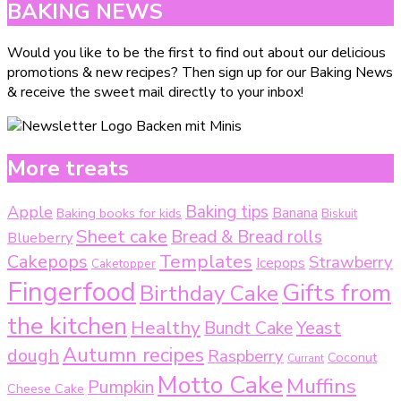
BAKING NEWS
Would you like to be the first to find out about our delicious
promotions & new recipes? Then sign up for our Baking News
& receive the sweet mail directly to your inbox!
More treats
Baking tips
Apple
Baking books for kids
Banana
Biskuit
Sheet cake
Bread & Bread rolls
Blueberry
Templates
Cakepops
Strawberry
Icepops
Caketopper
Fingerfood
Gifts from
Birthday Cake
the kitchen
Healthy
Bundt Cake
Yeast
Autumn recipes
dough
Raspberry
Coconut
Currant
Motto Cake
Muffins
Pumpkin
Cheese Cake