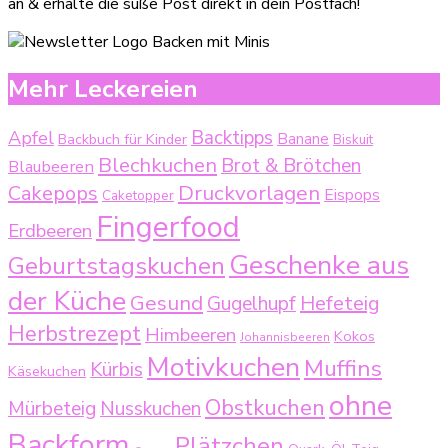
an & erhalte die süße Post direkt in dein Postfach!
Mehr Leckereien
Backtipps
Apfel
Backbuch für Kinder
Banane
Biskuit
Blechkuchen
Brot & Brötchen
Blaubeeren
Druckvorlagen
Cakepops
Eispops
Caketopper
Fingerfood
Erdbeeren
Geschenke aus
Geburtstagskuchen
der Küche
Gesund
Gugelhupf
Hefeteig
Herbstrezept
Himbeeren
Kokos
Johannisbeeren
Motivkuchen
Muffins
Kürbis
Käsekuchen
ohne
Obstkuchen
Mürbeteig
Nusskuchen
Backform
Plätzchen