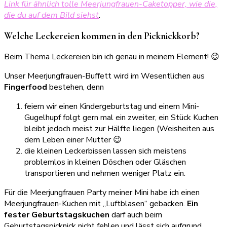
Link für
ä
h
n
l
i
c
h
tolle Meerjungfrauen-Caketopper, wie die,
die du auf dem Bild siehst
.
Welche Leckereien kommen in den Picknickkorb?
Beim Thema Leckereien bin ich genau in meinem Element! 😉
Unser Meerjungfrauen-Buffett wird im Wesentlichen aus
Fingerfood
bestehen, denn
feiern wir einen Kindergeburtstag und einem Mini-
Gugelhupf folgt gern mal ein zweiter, ein Stück Kuchen
bleibt jedoch meist zur Hälfte liegen (Weisheiten aus
dem Leben einer Mutter 😉
die kleinen Leckerbissen lassen sich meistens
problemlos in kleinen Döschen oder Gläschen
transportieren und nehmen weniger Platz ein.
Für die Meerjungfrauen Party meiner Mini habe ich einen
Meerjungfrauen-Kuchen mit „Luftblasen“ gebacken.
Ein
fester Geburtstagskuchen
darf auch beim
Geburtstagspicknick nicht fehlen und lässt sich aufgrund