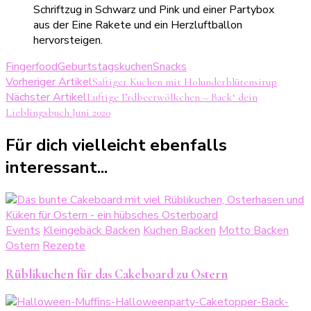
Fingerfood
Geburtstagskuchen
Snacks
Beitragsnavigation
Vorheriger Artikel
Saftiger Kuchen mit Holunderblütensirup
Nächster Artikel
Luftige Erdbeerwölkchen – Back‘ dein
Lieblingsbuch Juni 2020
Für dich vielleicht ebenfalls
interessant...
Events
Kleingebäck Backen
Kuchen Backen
Motto Backen
Ostern
Rezepte
Rüblikuchen für das Cakeboard zu Ostern