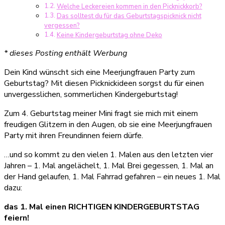
Welche Leckereien kommen in den Picknickkorb?
für
Das solltest du für das Geburtstagspicknick nicht
den
vergessen?
Kindergeburtstag?
Keine Kindergeburtstag ohne Deko
* dieses Posting enthält Werbung
Dein Kind wünscht sich eine Meerjungfrauen Party zum
Geburtstag? Mit diesen Picknickideen sorgst du für einen
unvergesslichen, sommerlichen Kindergeburtstag!
Zum 4. Geburtstag meiner Mini fragt sie mich mit einem
freudigen Glitzern in den Augen, ob sie eine Meerjungfrauen
Party mit ihren Freundinnen feiern dürfe.
…und so kommt zu den vielen 1. Malen aus den letzten vier
Jahren – 1. Mal angelächelt, 1. Mal Brei gegessen, 1. Mal an
der Hand gelaufen, 1. Mal Fahrrad gefahren – ein neues 1. Mal
dazu:
das 1. Mal einen RICHTIGEN KINDERGEBURTSTAG
feiern!