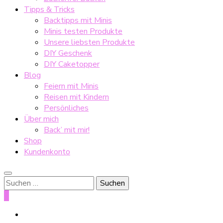
Tipps & Tricks
Backtipps mit Minis
Minis testen Produkte
Unsere liebsten Produkte
DIY Geschenk
DIY Caketopper
Blog
Feiern mit Minis
Reisen mit Kindern
Persönliches
Über mich
Back’ mit mir!
Shop
Kundenkonto
Suche
nach:
0