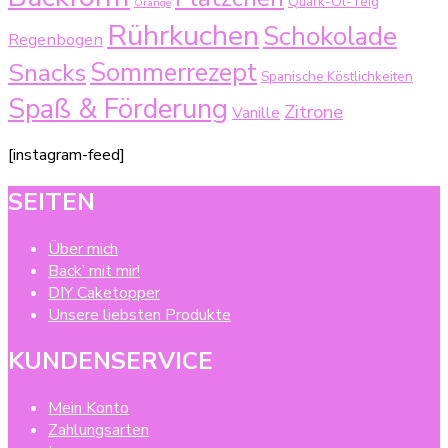
Quark-Öl-Teig
Orange
Rührkuchen
Schokolade
Regenbogen
Sommerrezept
Snacks
Spanische Köstlichkeiten
Spaß & Förderung
Zitrone
Vanille
[instagram-feed]
SEITEN
Über mich
Back’ mit mir!
DIY Caketopper
Unsere liebsten Produkte
KUNDENSERVICE
Mein Konto
Zahlungsarten