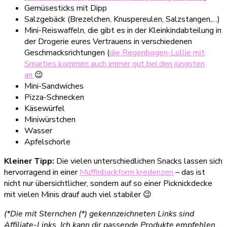
Gemüsesticks mit Dipp
Salzgebäck (Brezelchen, Knuspereulen, Salzstangen,…)
Mini-Reiswaffeln, die gibt es in der Kleinkindabteilung in
der Drogerie eures Vertrauens in verschiedenen
Geschmacksrichtungen (
die Regenbogen-Lollie mit
Smarties kommen auch immer gut bei den jüngsten
an
😉
Mini-Sandwiches
Pizza-Schnecken
Käsewürfel
Miniwürstchen
Wasser
Apfelschorle
Kleiner Tipp:
Die vielen unterschiedlichen Snacks lassen sich
hervorragend in einer
Muffinbackform kredenzen
– das ist
nicht nur übersichtlicher, sondern auf so einer Picknickdecke
mit vielen Minis drauf auch viel stabiler 😉
(*Die mit Sternchen (*) gekennzeichneten Links sind
Affiliate-Links. Ich kann dir passende Produkte empfehlen,