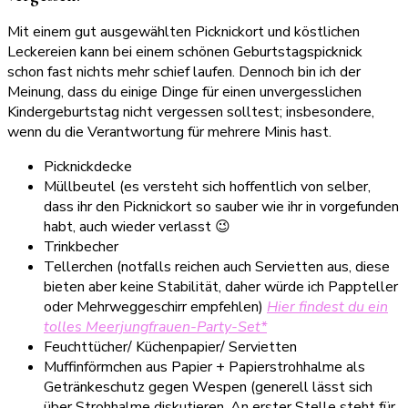
Mit einem gut ausgewählten Picknickort und köstlichen
Leckereien kann bei einem schönen Geburtstagspicknick
schon fast nichts mehr schief laufen. Dennoch bin ich der
Meinung, dass du einige Dinge für einen unvergesslichen
Kindergeburtstag nicht vergessen solltest; insbesondere,
wenn du die Verantwortung für mehrere Minis hast.
Picknickdecke
Müllbeutel (es versteht sich hoffentlich von selber,
dass ihr den Picknickort so sauber wie ihr in vorgefunden
habt, auch wieder verlasst 😉
Trinkbecher
Tellerchen (notfalls reichen auch Servietten aus, diese
bieten aber keine Stabilität, daher würde ich Pappteller
oder Mehrweggeschirr empfehlen)
Hier findest du ein
tolles Meerjungfrauen-Party-Set*
Feuchttücher/ Küchenpapier/ Servietten
Muffinförmchen aus Papier + Papierstrohhalme als
Getränkeschutz gegen Wespen (generell lässt sich
über Strohhalme diskutieren. An erster Stelle steht für