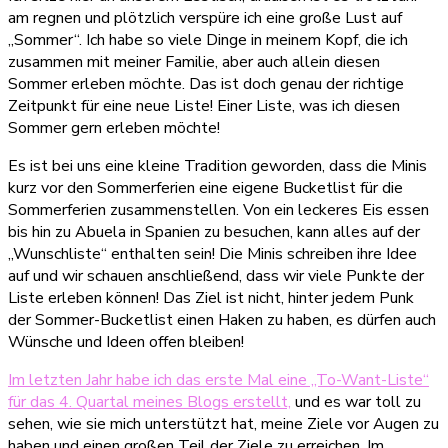
Sommer-
am regnen und plötzlich verspüre ich eine große Lust auf
Bucketlist
„Sommer“. Ich habe so viele Dinge in meinem Kopf, die ich
für
zusammen mit meiner Familie, aber auch allein diesen
einen
Sommer erleben möchte. Das ist doch genau der richtige
unvergesslichen
Zeitpunkt für eine neue Liste! Einer Liste, was ich diesen
Sommer!
Sommer gern erleben möchte!
Es ist bei uns eine kleine Tradition geworden, dass die Minis
kurz vor den Sommerferien eine eigene Bucketlist für die
Sommerferien zusammenstellen. Von ein leckeres Eis essen
bis hin zu Abuela in Spanien zu besuchen, kann alles auf der
„Wunschliste“ enthalten sein! Die Minis schreiben ihre Idee
auf und wir schauen anschließend, dass wir viele Punkte der
Liste erleben können! Das Ziel ist nicht, hinter jedem Punk
der Sommer-Bucketlist einen Haken zu haben, es dürfen auch
Wünsche und Ideen offen bleiben!
Im letzten Jahr habe ich das erste Mal eine „To-Want-Liste“
für das 4. Quartal meines Blogs erstellt,
und es war toll zu
sehen, wie sie mich unterstützt hat, meine Ziele vor Augen zu
haben und einen großen Teil der Ziele zu erreichen. Im