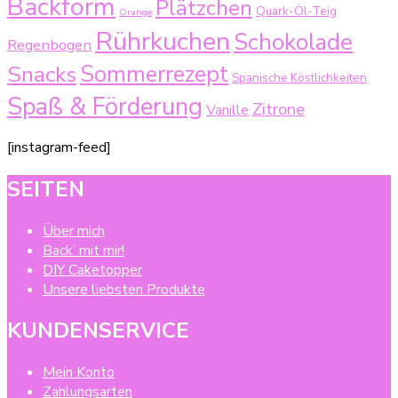
Backform
Plätzchen
Quark-Öl-Teig
Orange
Rührkuchen
Schokolade
Regenbogen
Sommerrezept
Snacks
Spanische Köstlichkeiten
Spaß & Förderung
Zitrone
Vanille
[instagram-feed]
SEITEN
Über mich
Back’ mit mir!
DIY Caketopper
Unsere liebsten Produkte
KUNDENSERVICE
Mein Konto
Zahlungsarten