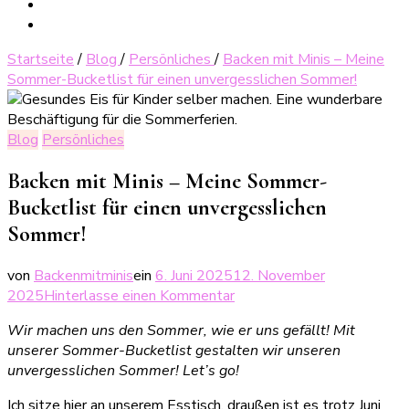
Startseite
/
Blog
/
Persönliches
/
Backen mit Minis – Meine
Sommer-Bucketlist für einen unvergesslichen Sommer!
Blog
Persönliches
Backen mit Minis – Meine Sommer-
Bucketlist für einen unvergesslichen
Sommer!
von
Backenmitminis
ein
6. Juni 2025
12. November
zu
2025
Hinterlasse einen Kommentar
Backen
Wir machen uns den Sommer, wie er uns gefällt! Mit
mit
unserer Sommer-Bucketlist gestalten wir unseren
Minis
unvergesslichen Sommer! Let’s go!
–
Meine
Ich sitze hier an unserem Esstisch, draußen ist es trotz Juni