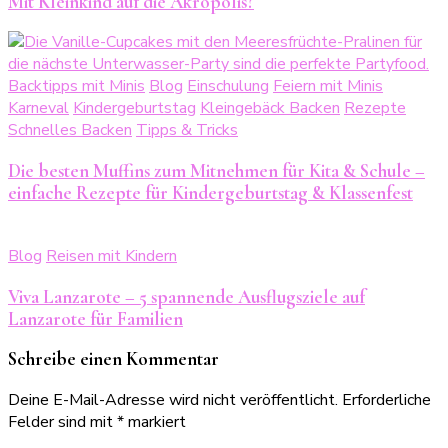
Mit Kleinkind auf die Akropolis?
Backtipps mit Minis
Blog
Einschulung
Feiern mit Minis
Karneval
Kindergeburtstag
Kleingebäck Backen
Rezepte
Schnelles Backen
Tipps & Tricks
Die besten Muffins zum Mitnehmen für Kita & Schule –
einfache Rezepte für Kindergeburtstag & Klassenfest
Blog
Reisen mit Kindern
Viva Lanzarote – 5 spannende Ausflugsziele auf
Lanzarote für Familien
Schreibe einen Kommentar
Deine E-Mail-Adresse wird nicht veröffentlicht.
Erforderliche
Felder sind mit
*
markiert