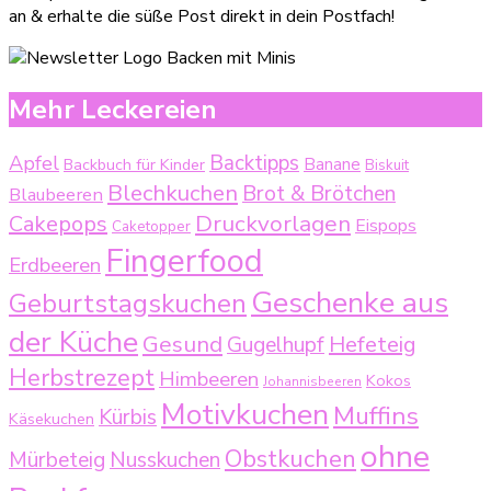
an & erhalte die süße Post direkt in dein Postfach!
Mehr Leckereien
Backtipps
Apfel
Backbuch für Kinder
Banane
Biskuit
Blechkuchen
Brot & Brötchen
Blaubeeren
Druckvorlagen
Cakepops
Eispops
Caketopper
Fingerfood
Erdbeeren
Geschenke aus
Geburtstagskuchen
der Küche
Gesund
Gugelhupf
Hefeteig
Herbstrezept
Himbeeren
Kokos
Johannisbeeren
Motivkuchen
Muffins
Kürbis
Käsekuchen
ohne
Obstkuchen
Mürbeteig
Nusskuchen