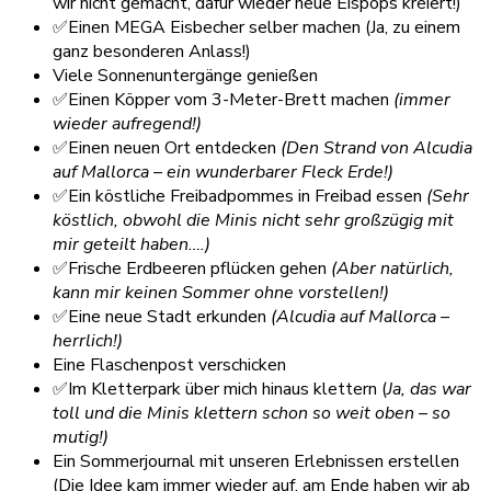
wir nicht gemacht, dafür wieder neue Eispops kreiert!)
✅Einen MEGA Eisbecher selber machen (Ja, zu einem
ganz besonderen Anlass!)
Viele Sonnenuntergänge genießen
✅Einen Köpper vom 3-Meter-Brett machen
(immer
wieder aufregend!)
✅Einen neuen Ort entdecken
(Den Strand von Alcudia
auf Mallorca – ein wunderbarer Fleck Erde!)
✅Ein köstliche Freibadpommes in Freibad essen
(Sehr
köstlich, obwohl die Minis nicht sehr großzügig mit
mir geteilt haben….)
✅Frische Erdbeeren pflücken gehen
(Aber natürlich,
kann mir keinen Sommer ohne vorstellen!)
✅Eine neue Stadt erkunden
(Alcudia auf Mallorca –
herrlich!)
Eine Flaschenpost verschicken
✅Im Kletterpark über mich hinaus klettern (
Ja, das war
toll und die Minis klettern schon so weit oben – so
mutig!)
Ein Sommerjournal mit unseren Erlebnissen erstellen
(Die Idee kam immer wieder auf, am Ende haben wir ab