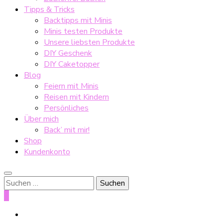
Tipps & Tricks
Backtipps mit Minis
Minis testen Produkte
Unsere liebsten Produkte
DIY Geschenk
DIY Caketopper
Blog
Feiern mit Minis
Reisen mit Kindern
Persönliches
Über mich
Back’ mit mir!
Shop
Kundenkonto
Suche
nach:
0