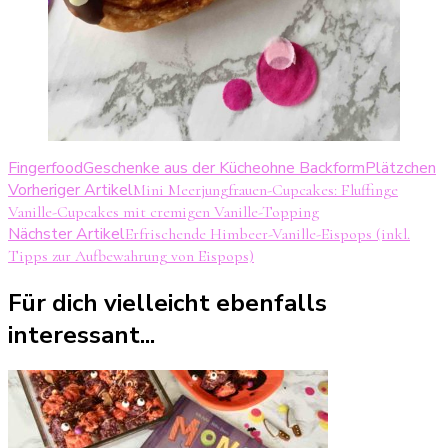
Fingerfood
Geschenke aus der Küche
ohne Backform
Plätzchen
Beitragsnavigation
Vorheriger Artikel
Mini Meerjungfrauen-Cupcakes: Fluffinge
Vanille-Cupcakes mit cremigen Vanille-Topping
Nächster Artikel
Erfrischende Himbeer-Vanille-Eispops (inkl.
Tipps zur Aufbewahrung von Eispops)
Für dich vielleicht ebenfalls
interessant...