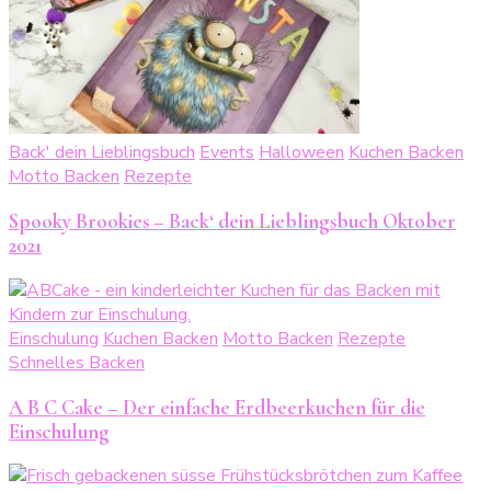
Back' dein Lieblingsbuch
Events
Halloween
Kuchen Backen
Motto Backen
Rezepte
Spooky Brookies – Back‘ dein Lieblingsbuch Oktober
2021
Einschulung
Kuchen Backen
Motto Backen
Rezepte
Schnelles Backen
A B C Cake – Der einfache Erdbeerkuchen für die
Einschulung