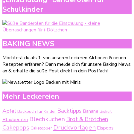
Schulkinder
BAKING NEWS
Möchtest du als 1. von unseren leckeren Aktionen & neuen
Rezepten erfahren? Dann melde dich für unsere Baking News
an & erhalte die süße Post direkt in dein Postfach!
Mehr Leckereien
Backtipps
Apfel
Backbuch für Kinder
Banane
Biskuit
Blechkuchen
Brot & Brötchen
Blaubeeren
Druckvorlagen
Cakepops
Eispops
Caketopper