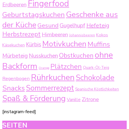
Fingerfood
Erdbeeren
Geschenke aus
Geburtstagskuchen
der Küche
Gesund
Gugelhupf
Hefeteig
Herbstrezept
Himbeeren
Kokos
Johannisbeeren
Motivkuchen
Muffins
Kürbis
Käsekuchen
ohne
Obstkuchen
Mürbeteig
Nusskuchen
Backform
Plätzchen
Quark-Öl-Teig
Orange
Rührkuchen
Schokolade
Regenbogen
Sommerrezept
Snacks
Spanische Köstlichkeiten
Spaß & Förderung
Zitrone
Vanille
[instagram-feed]
SEITEN