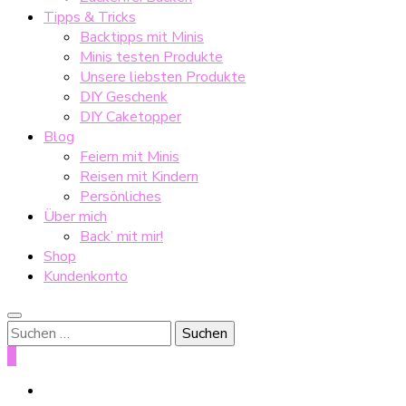
Tipps & Tricks
Backtipps mit Minis
Minis testen Produkte
Unsere liebsten Produkte
DIY Geschenk
DIY Caketopper
Blog
Feiern mit Minis
Reisen mit Kindern
Persönliches
Über mich
Back’ mit mir!
Shop
Kundenkonto
Suche
nach:
0