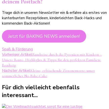
deinem Postfach?
Trage dich in unseren Newsletter ein & erfahre als erstes von
kunterbunten Rezeptideen, kinderleichten Back-Hacks und
kommenden Back-Aktionen!
Jetzt für BAKING NEWS anmelden!
Spaß & Förderung
Beitragsnavigation
Vorheriger Artikel
Rundreise durch die Pyrenäen mit Kindern –
Unsere Route, Highlights & Tipps für den perfekten Familien-
Roadtrip
Nächster Artikel
Kleine, erfrischende Zitronentorte: unser
sommerlicher No-Bake-Cake
Für dich vielleicht ebenfalls
interessant...