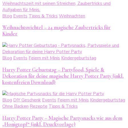
Blog
Events
Tipps & Tricks
Weihnachten
Weihnachtswichtel – 24 magische Zaubertricks für
Kinder
Blog
Events
Feiern mit Minis
Kindergeburtstag
Harry Potter Geburtstag – Partyfood, Spiele &
Dekoration für deine magische Harry Potter Party (inkl.
kostenfreien Download)
Blog
DIY Geschenk
Events
Feiern mit Minis
Kindergeburtstag
Ohne Backen
Rezepte
Tipps & Tricks
Harry Potter Party – Magische Partysnacks wie aus dem
„Honigtopf“ (inkl. Druckvorlage)