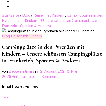
Startseite
/
Blog
/
Reisen mit Kindern
/
Campingplätze in den
Pyrenäen mit Kindern – Unsere schönsten Campingplätze in
Frankreich, Spanien & Andorra
Blog
Reisen mit Kindern
Campingplätze in den Pyrenäen mit
Kindern – Unsere schönsten Campingplätze
in Frankreich, Spanien & Andorra
von
Backenmitminis
ein
2. August 2024
8. Mai
zu
2026
Hinterlasse einen Kommentar
Campingplätze
Inhaltsverzeichnis
in
den
Pyrenäen
mit