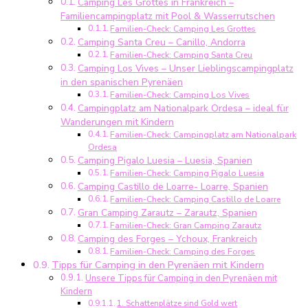
Camping Les Grottes in Frankreich –
Kindern
Familiencampingplatz mit Pool & Wasserrutschen
–
Familien-Check: Camping Les Grottes
Unsere
Camping Santa Creu – Canillo, Andorra
schönsten
Familien-Check: Camping Santa Creu
Campingplätze
Camping Los Vives – Unser Lieblingscampingplatz
in
in den spanischen Pyrenäen
Frankreich,
Familien-Check: Camping Los Vives
Campingplatz am Nationalpark Ordesa – ideal für
Spanien
Wanderungen mit Kindern
&
Familien-Check: Campingplatz am Nationalpark
Andorra
Ordesa
Camping Pigalo Luesia – Luesia, Spanien
Familien-Check: Camping Pigalo Luesia
Camping Castillo de Loarre- Loarre, Spanien
Familien-Check: Camping Castillo de Loarre
Gran Camping Zarautz – Zarautz, Spanien
Familien-Check: Gran Camping Zarautz
Camping des Forges – Ychoux, Frankreich
Familien-Check: Camping des Forges
Tipps für Camping in den Pyrenäen mit Kindern
Unsere Tipps für Camping in den Pyrenäen mit
Kindern
1. Schattenplätze sind Gold wert