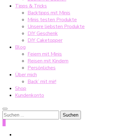
Tipps & Tricks
Backtipps mit Minis
Minis testen Produkte
Unsere liebsten Produkte
DIY Geschenk
DIY Caketopper
Blog
Feiern mit Minis
Reisen mit Kindern
Persönliches
Über mich
Back’ mit mir!
Shop
Kundenkonto
Suche
nach:
0