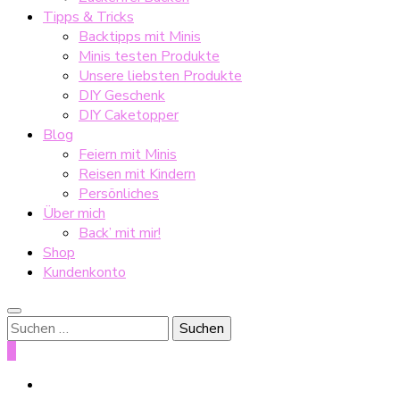
Tipps & Tricks
Backtipps mit Minis
Minis testen Produkte
Unsere liebsten Produkte
DIY Geschenk
DIY Caketopper
Blog
Feiern mit Minis
Reisen mit Kindern
Persönliches
Über mich
Back’ mit mir!
Shop
Kundenkonto
Suche
nach:
0