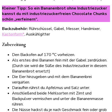
Kleiner Tipp: So ein Bananenbrot ohne Industriezucker
kannst du mit industriezuckerfreien Chocolate Chunks
schön „verfeinern“.
Backzubehör:
Rührschüssel, Gabel, Messer, Handmixer,
Kastenform*
, Auskühlgitter
Zubereitung
Den Backofen auf 170 °C vorheizen.
Als erstes drei Bananen fein mit der Gabel zerdrücken.
(Durch sie wird die Süße des Industriezucker in diesem
Bananenbrot ersetzt)
Die Eier hinzugeben und mit dem Bananenbrei
verquirlen.
Daraufhin rührst du Apfelmus und Salz unter.
Anschließend beide Mehlsorten mit Zimt und
Backpulver vermischen und unter die Bananenmasse
rühren.
Die Nüsse hackst du je nach Geschmack fein oder grob