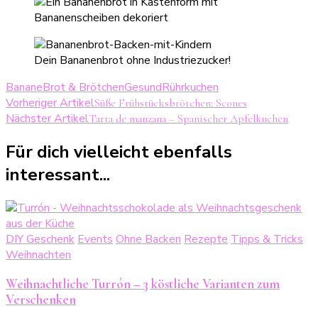
Dein Bananenbrot ohne Industriezucker!
Banane
Brot & Brötchen
Gesund
Rührkuchen
Beitragsnavigation
Vorheriger Artikel
Süße Frühstücksbrötchen: Scones
Nächster Artikel
Tarta de manzana – Spanischer Apfelkuchen
Für dich vielleicht ebenfalls
interessant...
DIY Geschenk
Events
Ohne Backen
Rezepte
Tipps & Tricks
Weihnachten
Weihnachtliche Turrón – 3 köstliche Varianten zum
Verschenken