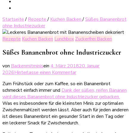
Startseite
/
Rezepte
/
Kuchen Backen
/
Süßes Bananenbrot
ohne Industriezucker
Rezepte
Kuchen Backen
Lunchbox
Zuckerfrei Backen
Süßes Bananenbrot ohne Industriezucker
von
Backenmitminis
ein
4. März 2018
20. Januar
zu
2026
Hinterlasse einen Kommentar
Süßes
Zum Frühstück oder zum Kaffee, so ein Bananenbrot
Bananenbrot
schmeckt einfach immer und
Dank der süßen, reifen Bananen
ohne
wird dieses Bananenbrot ohne Industriezucker gebacken.
Industriezucker
Was es insbesondere für die kleinsten Minis zur optimalen
Zwischenmahlzeit werden lässt. Aber auch für jeden anderen
ist dieses Bananenbrot ein gesunder Start in den Tag oder
ein leckerer Snack für Zwischendurch.