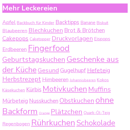
Mehr Leckereien
Backtipps
Apfel
Backbuch für Kinder
Banane
Biskuit
Blechkuchen
Brot & Brötchen
Blaubeeren
Druckvorlagen
Cakepops
Eispops
Caketopper
Fingerfood
Erdbeeren
Geschenke aus
Geburtstagskuchen
der Küche
Gesund
Gugelhupf
Hefeteig
Herbstrezept
Himbeeren
Kokos
Johannisbeeren
Motivkuchen
Muffins
Kürbis
Käsekuchen
ohne
Obstkuchen
Mürbeteig
Nusskuchen
Backform
Plätzchen
Quark-Öl-Teig
Orange
Rührkuchen
Schokolade
Regenbogen