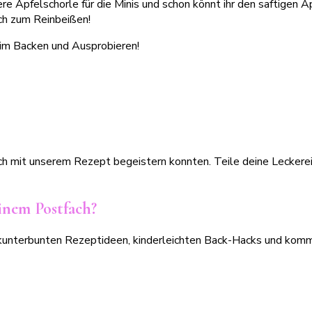
ere Apfelschorle für die Minis und schon könnt ihr den saftigen
ch zum Reinbeißen!
eim Backen und Ausprobieren!
 dich mit unserem Rezept begeistern konnten. Teile deine Lecke
nem Postfach?
on kunterbunten Rezeptideen, kinderleichten Back-Hacks und ko