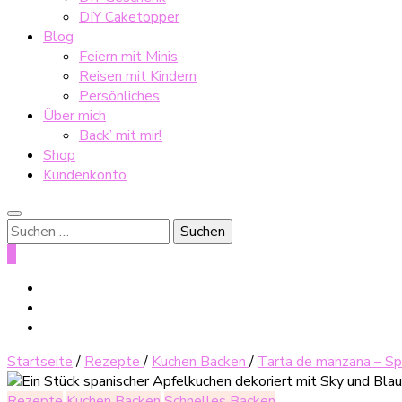
DIY Caketopper
Blog
Feiern mit Minis
Reisen mit Kindern
Persönliches
Über mich
Back’ mit mir!
Shop
Kundenkonto
Suche
nach:
0
Startseite
/
Rezepte
/
Kuchen Backen
/
Tarta de manzana – Sp
Rezepte
Kuchen Backen
Schnelles Backen