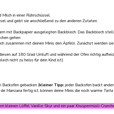
 Milch in einer Rührschüssel.
ssel und gebt sie anschließend zu den anderen Zutaten.
inem mit Backpapier ausgelegten Backblech. Das Backblech stell
ßchen gehen.
ch zusammen mit deinen Minis den Äpfeln. Zunächst werden sie 
iesen auf 180 Grad Umluft und während der Ofen richtig aufheiz
ech nicht zu heiss für dein Kind ist).
m Backofen gebacken (
kleiner Tipp:
jeder Backofen backt ander
de Manzana fertig ist, können deine Minis die noch warme
Tarta
m kleinen Löffel Vanille-Skyr und ein paar Knuspermüsli-Crunch