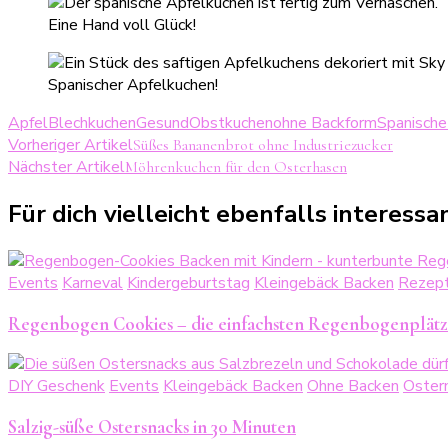
Eine Hand voll Glück!
Spanischer Apfelkuchen!
Apfel
Blechkuchen
Gesund
Obstkuchen
ohne Backform
Spanische
Beitragsnavigation
Vorheriger Artikel
Süßes Bananenbrot ohne Industriezucker
Nächster Artikel
Möhrenkuchen für den Osterhasen
Für dich vielleicht ebenfalls interessant
Events
Karneval
Kindergeburtstag
Kleingebäck Backen
Rezep
Regenbogen Cookies – die einfachsten Regenbogenplätz
DIY Geschenk
Events
Kleingebäck Backen
Ohne Backen
Oster
Salzig-süße Ostersnacks in 30 Minuten