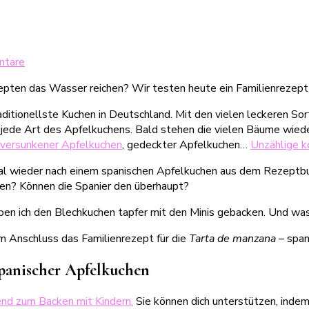
zu
ntare
Tarta
ten das Wasser reichen? Wir testen heute ein Familienrezept 
de
manzana
aditionellste Kuchen in Deutschland. Mit den vielen leckeren So
–
r jede Art des Apfelkuchens. Bald stehen die vielen Bäume wieder
Spanischer
versunkener Apfelkuchen
, gedeckter Apfelkuchen…
Unzählige k
Apfelkuchen
mal wieder nach einem spanischen Apfelkuchen aus dem Rezeptb
hen? Können die Spanier den überhaupt?
ben ich den Blechkuchen tapfer mit den Minis gebacken. Und was 
m Anschluss das Familienrezept für die
Tarta de manzana
– span
spanischer Apfelkuchen
end zum Backen mit Kindern.
Sie können dich unterstützen, inde