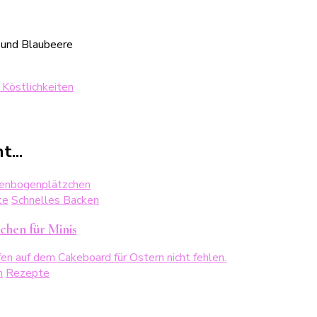
 Köstlichkeiten
...
te
Schnelles Backen
chen für Minis
n
Rezepte