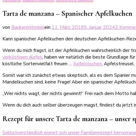
Tarta de manzana – Spanischer Apfelkuchen
von
Backenmitminis
ein
11. März 2018
5. Januar 2024
2 Komme
Kann spanischer Apfelkuchen den deutschen Apfelkuchen-Rezep
Wenn du mich fragst, ist der Apfelkuchen wahrscheinlich der tr
verköstigen dürfen
, haben wir natürlich die beste Grundlage fü
köstliche Sortenvielfalt freuen …
Apfelröschen
, Apfelstreusel,
Somit war ich zunächst etwas skeptisch, als es dem Spanier 
Mandelkuchen sind, keine Frage! Aber ein spanischer Apfelkuc
„Wer nichts wagt, der nichts gewinnt!“ Frei nach dem Motto ha
Wenn du dich auch selber überzeugen magst, findest du jetzt i
Rezept für unsere Tarta de manzana – unser 
Selbstverständlich eignet sich unser Familienrezept hervorrag