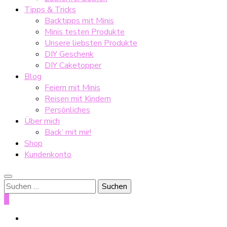
Tipps & Tricks
Backtipps mit Minis
Minis testen Produkte
Unsere liebsten Produkte
DIY Geschenk
DIY Caketopper
Blog
Feiern mit Minis
Reisen mit Kindern
Persönliches
Über mich
Back’ mit mir!
Shop
Kundenkonto
Suche
nach:
0