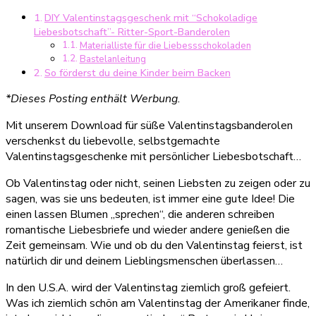
mit
DIY Valentinstagsgeschenk mit “Schokoladige
Ritter
Liebesbotschaft”- Ritter-Sport-Banderolen
Sport
Materialliste für die Liebessschokoladen
Minis
Bastelanleitung
(inkl.
So förderst du deine Kinder beim Backen
Druckvorlage)
*Dieses Posting enthält Werbung.
Mit unserem Download für süße Valentinstagsbanderolen
verschenkst du liebevolle, selbstgemachte
Valentinstagsgeschenke mit persönlicher Liebesbotschaft…
Ob Valentinstag oder nicht, seinen Liebsten zu zeigen oder zu
sagen, was sie uns bedeuten, ist immer eine gute Idee! Die
einen lassen Blumen „sprechen“, die anderen schreiben
romantische Liebesbriefe und wieder andere genießen die
Zeit gemeinsam. Wie und ob du den Valentinstag feierst, ist
natürlich dir und deinem Lieblingsmenschen überlassen…
In den U.S.A. wird der Valentinstag ziemlich groß gefeiert.
Was ich ziemlich schön am Valentinstag der Amerikaner finde,