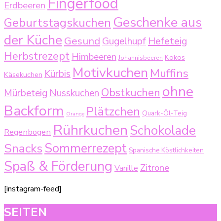
Fingerfood
Erdbeeren
Geschenke aus
Geburtstagskuchen
der Küche
Gesund
Gugelhupf
Hefeteig
Herbstrezept
Himbeeren
Kokos
Johannisbeeren
Motivkuchen
Muffins
Kürbis
Käsekuchen
ohne
Obstkuchen
Mürbeteig
Nusskuchen
Backform
Plätzchen
Quark-Öl-Teig
Orange
Rührkuchen
Schokolade
Regenbogen
Sommerrezept
Snacks
Spanische Köstlichkeiten
Spaß & Förderung
Zitrone
Vanille
[instagram-feed]
SEITEN