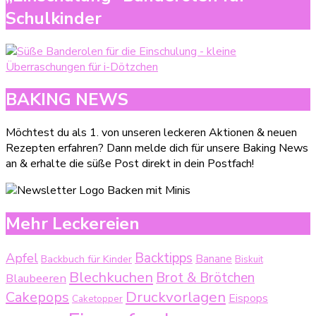
Schulkinder
BAKING NEWS
Möchtest du als 1. von unseren leckeren Aktionen & neuen
Rezepten erfahren? Dann melde dich für unsere Baking News
an & erhalte die süße Post direkt in dein Postfach!
Mehr Leckereien
Backtipps
Apfel
Backbuch für Kinder
Banane
Biskuit
Blechkuchen
Brot & Brötchen
Blaubeeren
Druckvorlagen
Cakepops
Eispops
Caketopper