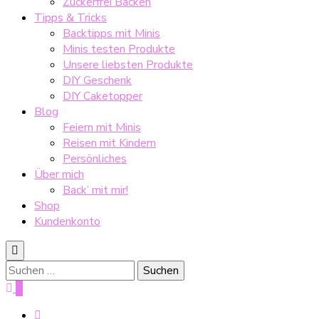
Zuckerfrei Backen
Tipps & Tricks
Backtipps mit Minis
Minis testen Produkte
Unsere liebsten Produkte
DIY Geschenk
DIY Caketopper
Blog
Feiern mit Minis
Reisen mit Kindern
Persönliches
Über mich
Back’ mit mir!
Shop
Kundenkonto
Suche
nach:
0