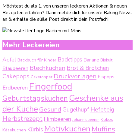
Möchtest du als 1. von unseren leckeren Aktionen & neuen
Rezepten erfahren? Dann melde dich für unsere Baking News
an & erhalte die süße Post direkt in dein Postfach!
Mehr Leckereien
Backtipps
Apfel
Backbuch für Kinder
Banane
Biskuit
Blechkuchen
Brot & Brötchen
Blaubeeren
Druckvorlagen
Cakepops
Eispops
Caketopper
Fingerfood
Erdbeeren
Geschenke aus
Geburtstagskuchen
der Küche
Gesund
Gugelhupf
Hefeteig
Herbstrezept
Himbeeren
Kokos
Johannisbeeren
Motivkuchen
Muffins
Kürbis
Käsekuchen