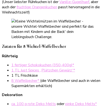
(Unser liebster Rührkuchen ist der
Vanille-Gugelhupf
, aber
auch der
fruchtige Orangenkuchen
passt hervorragend in die
Weihnachtszeit!)
Zutaten für 8 Wichtel-Waffelbecher
Rührteig
1 fertiger Schokokuchen (350-400g)*
1 TL Just Spices „Plätzchen Gewürz“*
1 TL Frischkäse
8 Waffelbecher*
(die Waffelbecher sind auch in vielen
Supermärkten erhältlich)
Dekoration
ca. 100 g rote Deko Melts
oder
pinke Deko Melts*