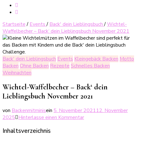
Startseite
/
Events
/
Back' dein Lieblingsbuch
/
Wichtel-
Waffelbecher – Back‘ dein Lieblingsbuch November 2021
Back' dein Lieblingsbuch
Events
Kleingebäck Backen
Motto
Backen
Ohne Backen
Rezepte
Schnelles Backen
Weihnachten
Wichtel-Waffelbecher – Back‘ dein
Lieblingsbuch November 2021
von
Backenmitminis
ein
5. November 2021
12. November
zu
2025
Hinterlasse einen Kommentar
Wichtel-
Inhaltsverzeichnis
Waffelbecher
–