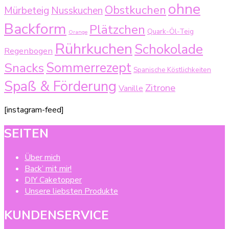
ohne
Obstkuchen
Mürbeteig
Nusskuchen
Backform
Plätzchen
Quark-Öl-Teig
Orange
Rührkuchen
Schokolade
Regenbogen
Sommerrezept
Snacks
Spanische Köstlichkeiten
Spaß & Förderung
Zitrone
Vanille
[instagram-feed]
SEITEN
Über mich
Back’ mit mir!
DIY Caketopper
Unsere liebsten Produkte
KUNDENSERVICE