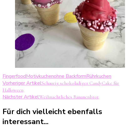
Fingerfood
Motivkuchen
ohne Backform
Rührkuchen
Beitragsnavigation
Vorheriger Artikel
Schaurig schokoladiger CandyCake für
Halloween
Nächster Artikel
Weihnachtliches Bananenbrot
Für dich vielleicht ebenfalls
interessant...