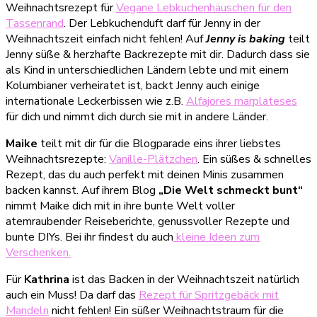
Weihnachtsrezept für
Vegane Lebkuchenhäuschen für den
Tassenrand
. Der Lebkuchenduft darf für Jenny in der
Weihnachtszeit einfach nicht fehlen! Auf
Jenny is baking
teilt
Jenny süße & herzhafte Backrezepte mit dir. Dadurch dass sie
als Kind in unterschiedlichen Ländern lebte und mit einem
Kolumbianer verheiratet ist, backt Jenny auch einige
internationale Leckerbissen wie z.B.
Alfajores marplateses
für dich und nimmt dich durch sie mit in andere Länder.
Maike
teilt mit dir für die Blogparade eins ihrer liebstes
Weihnachtsrezepte:
Vanille-Plätzchen
. Ein süßes & schnelles
Rezept, das du auch perfekt mit deinen Minis zusammen
backen kannst. Auf ihrem Blog
„Die Welt schmeckt bunt“
nimmt Maike dich mit in ihre bunte Welt voller
atemraubender Reiseberichte, genussvoller Rezepte und
bunte DIYs. Bei ihr findest du auch
kleine Ideen zum
Verschenken.
Für
Kathrina
ist das Backen in der Weihnachtszeit natürlich
auch ein Muss! Da darf das
Rezept für Spritzgebäck mit
Mandeln
nicht fehlen! Ein süßer Weihnachtstraum für die