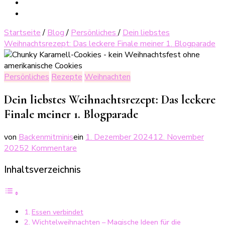
Startseite
/
Blog
/
Persönliches
/
Dein liebstes
Weihnachtsrezept: Das leckere Finale meiner 1. Blogparade
Persönliches
Rezepte
Weihnachten
Dein liebstes Weihnachtsrezept: Das leckere
Finale meiner 1. Blogparade
von
Backenmitminis
ein
1. Dezember 2024
12. November
zu
2025
2 Kommentare
Dein
Inhaltsverzeichnis
liebstes
Weihnachtsrezept:
Das
leckere
Essen verbindet
Finale
Wichtelweihnachten – Magische Ideen für die
meiner