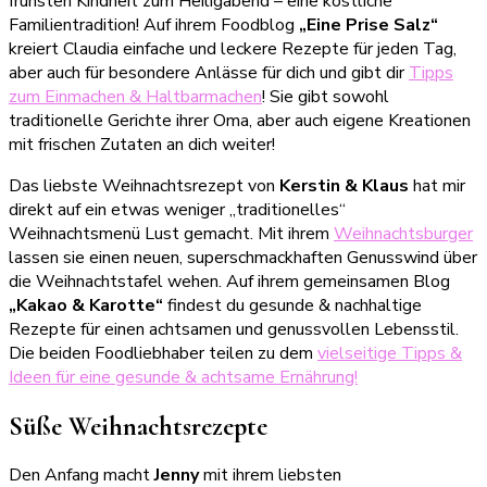
frühsten Kindheit zum Heiligabend – eine köstliche
Familientradition! Auf ihrem Foodblog
„Eine Prise Salz“
kreiert Claudia einfache und leckere Rezepte für jeden Tag,
aber auch für besondere Anlässe für dich und gibt dir
Tipps
zum Einmachen & Haltbarmachen
! Sie gibt sowohl
traditionelle Gerichte ihrer Oma, aber auch eigene Kreationen
mit frischen Zutaten an dich weiter!
Das liebste Weihnachtsrezept von
Kerstin & Klaus
hat mir
direkt auf ein etwas weniger „traditionelles“
Weihnachtsmenü Lust gemacht. Mit ihrem
Weihnachtsburger
lassen sie einen neuen, superschmackhaften Genusswind über
die Weihnachtstafel wehen. Auf ihrem gemeinsamen Blog
„Kakao & Karotte“
findest du gesunde & nachhaltige
Rezepte für einen achtsamen und genussvollen Lebensstil.
Die beiden Foodliebhaber teilen zu dem
vielseitige Tipps &
Ideen für eine gesunde & achtsame Ernährung!
Süße Weihnachtsrezepte
Den Anfang macht
Jenny
mit ihrem liebsten