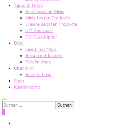
Tipps & Tricks
Backtipps mit Minis
Minis testen Produkte
Unsere liebsten Produkte
DIY Geschenk
DIY Caketopper
Blog
Feiern mit Minis
Reisen mit Kindern
Persönliches
Über mich
Back’ mit mir!
Shop
Kundenkonto
Suche
nach:
0