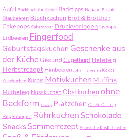
Backtipps
Apfel
Backbuch für Kinder
Banane
Biskuit
Blechkuchen
Brot & Brötchen
Blaubeeren
Druckvorlagen
Cakepops
Eispops
Caketopper
Fingerfood
Erdbeeren
Geschenke aus
Geburtstagskuchen
der Küche
Gesund
Gugelhupf
Hefeteig
Herbstrezept
Himbeeren
Kokos
Johannisbeeren
Motivkuchen
Muffins
Kürbis
Käsekuchen
ohne
Obstkuchen
Mürbeteig
Nusskuchen
Backform
Plätzchen
Quark-Öl-Teig
Orange
Rührkuchen
Schokolade
Regenbogen
Sommerrezept
Snacks
Spanische Köstlichkeiten